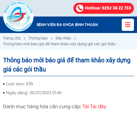
Hotline
: 0252 38 22 733
BỆNH VIỆN ĐA KHOA BÌNH THUẬN
Trang chủ
Thông báo
Đấu thầu
Thông báo mời báo giá để tham khảo xây dựng giá các gói thầu
Thông báo mời báo giá để tham khảo xây dựng
Bệnh viện Đa khoa Bình Thuận
giá các gói thầu
VỀ CHÚNG TÔI
Lượt xem: 639
Ngày đăng: 20/07/2023 01:46
KHOA - PHÒNG
Danh mục hàng hóa cần cung cấp:
Tải Tại đây
VĂN BẢN
THÔNG BÁO