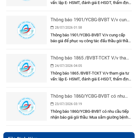
lựa chọn nhà thầu gói thầu: Dụng cụ, y
vấn: lập E- HSMT, đánh giá E-HSDT, thẩm định
cụ, cụ thể
E-HSMT và kết quả lựa chọn nhà thầu gói thầu:
Dụng cụ, y cụ, cụ thể
Thông báo 1901/YCBG-BVBT V/v cung
cấp báo giá để phục vụ công tác đấu
28/07/2026 01:58
thầu gói thầu: Sơn, sửa mặt trước, hành
Thông báo 1901/YCBG-BVBT V/v cung cấp
lang, cầu nối và phòng chờ bệnh khu xạ
báo giá để phục vụ công tác đấu thầu gói thầu:
trị Khối nhà Khoa Ung bướu
Sơn, sửa mặt trước, hành lang, cầu nối và
phòng chờ bệnh khu xạ trị Khối nhà Khoa Ung
Thông báo 1865 /BVBT-TCKT V/v tham
bướu
gia tư vấn: lập E- HSMT, đánh giá E-
24/07/2026 04:05
HSDT, thẩm định E-HSMT và kết quả
Thông báo 1865 /BVBT-TCKT V/v tham gia tư
lựa chọn nhà thầu
vấn: lập E- HSMT, đánh giá E-HSDT, thẩm định
E-HSMT và kết quả lựa chọn nhà thầu
Thông báo 1860/YCBG-BVBT có nhu
cầu tiếp nhận báo giá gói thầu: Mua
23/07/2026 03:19
sắm giường bệnh nhân cho khoa Nội A
Thông báo 1860/YCBG-BVBT có nhu cầu tiếp
nhận báo giá gói thầu: Mua sắm giường bệnh
nhân cho khoa Nội A