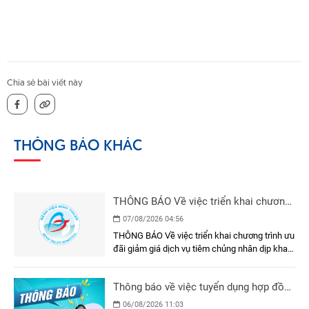
Chia sẻ bài viết này
THÔNG BÁO KHÁC
THÔNG BÁO Về việc triển khai chương
trình ưu đãi giảm giá dịch vụ tiêm
07/08/2026 04:56
chủng nhân dịp khai trương Phòng Tiêm
THÔNG BÁO Về việc triển khai chương trình ưu
chủng - Bệnh viện Đa khoa Bình Thuận
đãi giảm giá dịch vụ tiêm chủng nhân dịp khai
trương Phòng Tiêm chủng - Bệnh viện Đa khoa
Bình Thuận
Thông báo về việc tuyển dụng hợp đồng
lao động
06/08/2026 11:03