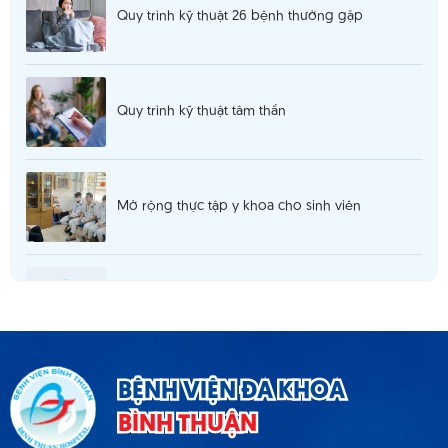
Quy trình kỹ thuật 26 bệnh thường gặp
Quy trình kỹ thuật tâm thần
Mở rộng thực tập y khoa cho sinh viên
Thông báo 980 tuyển dụng hợp đồng lao
động T5.2025
Thông báo cơ sở khám chữa bệnh đáp ứng yêu
BỆNH VIỆN ĐA KHOA
cầu là cơ sở hướng dẫn thực hành
BÌNH THUẬN