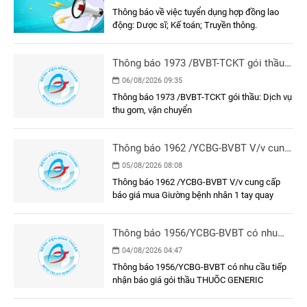
Thông báo về việc tuyển dụng hợp đồng lao
động: Dược sĩ; Kế toán; Truyền thông.
Thông báo 1973 /BVBT-TCKT gói thầu:
Dịch vụ thu gom, vận chuyển
06/08/2026 09:35
Thông báo 1973 /BVBT-TCKT gói thầu: Dịch vụ
thu gom, vận chuyển
Thông báo 1962 /YCBG-BVBT V/v cung
cấp báo giá mua Giường bệnh nhân 1
05/08/2026 08:08
tay quay
Thông báo 1962 /YCBG-BVBT V/v cung cấp
báo giá mua Giường bệnh nhân 1 tay quay
Thông báo 1956/YCBG-BVBT có nhu
cầu tiếp nhận báo giá gói thầu THUÕC
04/08/2026 04:47
GENERIC
Thông báo 1956/YCBG-BVBT có nhu cầu tiếp
nhận báo giá gói thầu THUÕC GENERIC