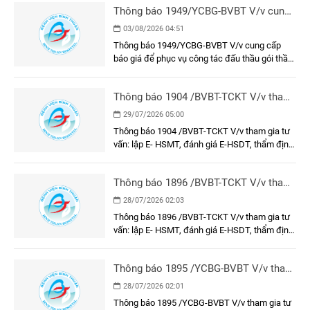
Thông báo 1949/YCBG-BVBT V/v cung
cấp báo giá để phục vụ công tác đấu
03/08/2026 04:51
thầu gói thầu: Làm vách ngăn phòng
Thông báo 1949/YCBG-BVBT V/v cung cấp
tiêm chủng và khung, cửa khu vực tiêm
báo giá để phục vụ công tác đấu thầu gói thầu:
chủng tại Bệnh viện Đa khoa Bình
Làm vách ngăn phòng tiêm chủng và khung,
Thuận
cửa khu vực tiêm chủng tại Bệnh viện Đa khoa
Thông báo 1904 /BVBT-TCKT V/v tham
Bình Thuận
gia tư vấn: lập E- HSMT, đánh giá E-
29/07/2026 05:00
HSDT, thẩm định E-HSMT và kết quả
Thông báo 1904 /BVBT-TCKT V/v tham gia tư
lựa chọn nhà thầu gói thầu: Trang phục
vấn: lập E- HSMT, đánh giá E-HSDT, thẩm định
nhân viên y tế năm 2026
E-HSMT và kết quả lựa chọn nhà thầu gói thầu:
Trang phục nhân viên y tế năm 2026
Thông báo 1896 /BVBT-TCKT V/v tham
gia tư vấn: lập E- HSMT, đánh giá E-
28/07/2026 02:03
HSDT, thẩm định E-HSMT và kết quả
Thông báo 1896 /BVBT-TCKT V/v tham gia tư
lựa chọn nhà thầu gói thầu: Vận hành
vấn: lập E- HSMT, đánh giá E-HSDT, thẩm định
thử nghiệm các công trình bảo vệ môi
E-HSMT và kết quả lựa chọn nhà thầu gói thầu:
trường
Vận hành thử nghiệm các công trình bảo vệ
Thông báo 1895 /YCBG-BVBT V/v tham
môi trường
gia tư vấn: lập E- HSMT, đánh giá E-
28/07/2026 02:01
HSDT, thẩm định E-HSMT và kết quả
Thông báo 1895 /YCBG-BVBT V/v tham gia tư