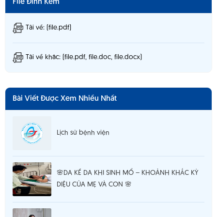
File Đính Kèm
Tải về: (file.pdf)
Tải về khác: (file.pdf, file.doc, file.docx)
Bài Viết Được Xem Nhiều Nhất
Lịch sử bệnh viện
🌸DA KỀ DA KHI SINH MỔ – KHOẢNH KHẮC KỲ
DIỆU CỦA MẸ VÀ CON 🌸