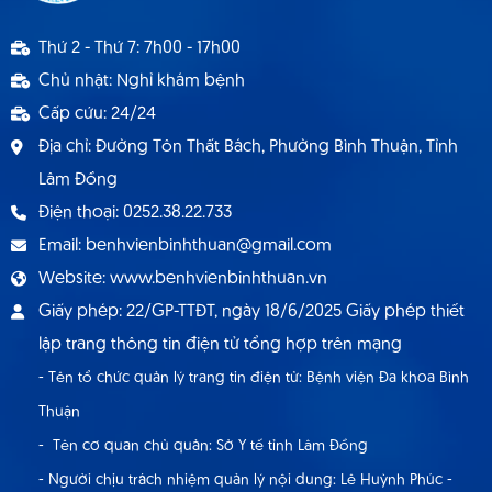
Thông báo 1537 TB - BVBT thông báo tuyển
Thứ 2 - Thứ 7: 7h00 - 17h00
dụng hợp đồng lao động 9.2024
Chủ nhật: Nghỉ khám bệnh
Cấp cứu: 24/24
Địa chỉ: Đường Tôn Thất Bách, Phường Bình Thuận, Tỉnh
Lâm Đồng
Điện thoại: 0252.38.22.733
Email: benhvienbinhthuan@gmail.com
Website: www.benhvienbinhthuan.vn
Giấy phép: 22/GP-TTĐT, ngày 18/6/2025 Giấy phép thiết
lập trang thông tin điện tử tổng hợp trên mạng
- Tên tổ chức quản lý trang tin điện tử: Bệnh viện Đa khoa Bình
Thuận
- Tên cơ quan chủ quản: Sở Y tế tỉnh Lâm Đồng
- Người chịu trách nhiệm quản lý nội dung: Lê Huỳnh Phúc -