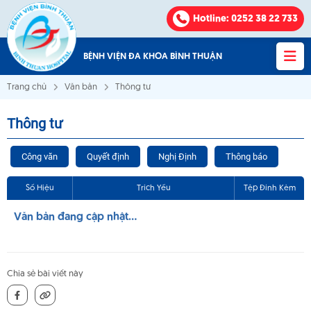
Hotline
: 0252 38 22 733
BỆNH VIỆN ĐA KHOA BÌNH THUẬN
Trang chủ
Văn bản
Thông tư
Thông tư
Bệnh viện Đa khoa Bình Thuận
Công văn
Quyết định
Nghị Định
Thông báo
VỀ CHÚNG TÔI
Số Hiệu
Trích Yếu
Tệp Đính Kèm
Văn bản đang cập nhật...
KHOA - PHÒNG
VĂN BẢN
Chia sẻ bài viết này
THÔNG BÁO