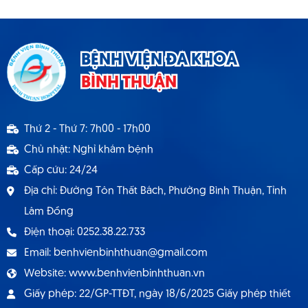
TIN TỨC
BỆNH VIỆN ĐA KHOA
HỎI ĐÁP
BÌNH THUẬN
THƯ VIỆN
Thứ 2 - Thứ 7: 7h00 - 17h00
LIÊN HỆ
Chủ nhật: Nghỉ khám bệnh
Cấp cứu: 24/24
Địa chỉ: Đường Tôn Thất Bách, Phường Bình Thuận, Tỉnh
Lâm Đồng
Điện thoại: 0252.38.22.733
Email: benhvienbinhthuan@gmail.com
Website: www.benhvienbinhthuan.vn
Giấy phép: 22/GP-TTĐT, ngày 18/6/2025 Giấy phép thiết