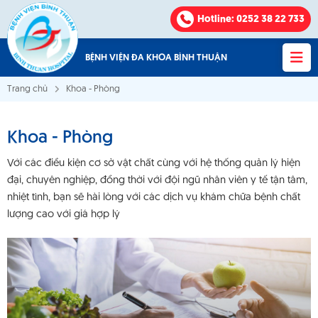
Hotline
: 0252 38 22 733
BỆNH VIỆN ĐA KHOA BÌNH THUẬN
Trang chủ
Khoa - Phòng
Khoa - Phòng
Bệnh viện Đa khoa Bình Thuận
Với các điều kiện cơ sở vật chất cùng với hệ thống quản lý hiện
đại, chuyên nghiệp, đồng thời với đội ngũ nhân viên y tế tận tâm,
VỀ CHÚNG TÔI
nhiệt tình, bạn sẽ hài lòng với các dịch vụ khám chữa bệnh chất
lượng cao với giá hợp lý
KHOA - PHÒNG
VĂN BẢN
THÔNG BÁO