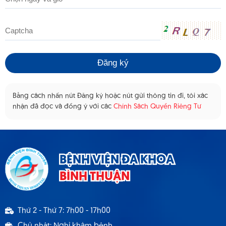
Bằng cách nhấn nút Đăng ký hoặc nút gửi thông tin đi, tôi xác
nhận đã đọc và đồng ý với các
Chính Sách Quyền Riêng Tư
BỆNH VIỆN ĐA KHOA
BÌNH THUẬN
Thứ 2 - Thứ 7: 7h00 - 17h00
Chủ nhật: Nghỉ khám bệnh