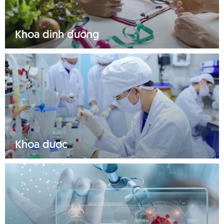
TIN TỨC
Khoa dinh dưỡng
HỎI ĐÁP
THƯ VIỆN
LIÊN HỆ
Tìm hiểu thêm
Khoa dược
Tìm hiểu thêm