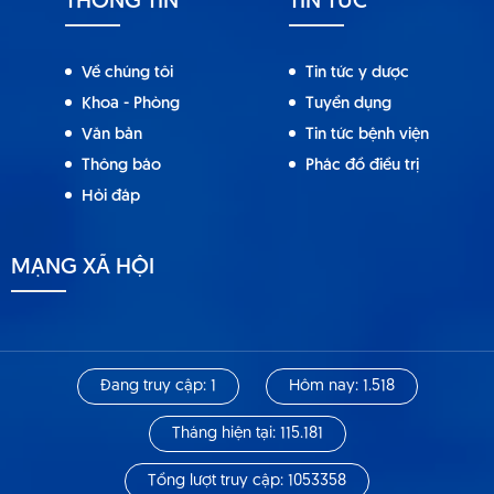
THÔNG TIN
TIN TỨC
Về chúng tôi
Tin tức y dược
Khoa - Phòng
Tuyển dụng
Văn bản
Tin tức bệnh viện
Thông báo
Phác đồ điều trị
Hỏi đáp
MẠNG XÃ HỘI
Đang truy cập: 1
Hôm nay: 1.518
Tháng hiện tại: 115.181
Tổng lượt truy cập: 1053358