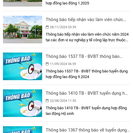
hợp đồng lao động 1.2025
Thông báo tiếp nhận vào làm viên chức
năm 2024 tại các đơn vị sự nghiệp y tế
28/11/2024 03:39
công lập trực thuộc Sở Y tế
Thông báo tiếp nhận vào làm viên chức năm 2024
tại các đơn vị sự nghiệp y tế công lập trực thuộc
Sở Y tế
Thông báo 1537 TB - BVBT thông báo
tuyển dụng hợp đồng lao động 9.2024
11/09/2024 06:59
Thông báo 1537 TB - BVBT thông báo tuyển dụng
hợp đồng lao động 9.2024
Thông báo 1410 TB - BVBT tuyển dụng hợp
đồng lao động Hộ sinh
22/08/2024 11:30
Thông báo 1410 TB - BVBT tuyển dụng hợp đồng
lao động Hộ sinh
Thông báo 1367 thông báo về tuyển dụng