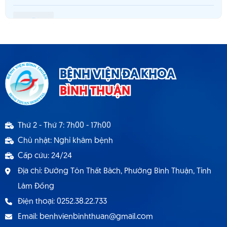
Thông báo 980 tuyển dụng hợp đồng lao
động T5.2025
Thông báo cơ sở khám chữa bệnh đáp ứng yêu
BỆNH VIỆN ĐA KHOA
cầu là cơ sở hướng dẫn thực hành
BÌNH THUẬN
Thông báo 1537 TB - BVBT thông báo tuyển
Thứ 2 - Thứ 7: 7h00 - 17h00
dụng hợp đồng lao động 9.2024
Chủ nhật: Nghỉ khám bệnh
Cấp cứu: 24/24
Địa chỉ: Đường Tôn Thất Bách, Phường Bình Thuận, Tỉnh
Lâm Đồng
Điện thoại: 0252.38.22.733
Email: benhvienbinhthuan@gmail.com