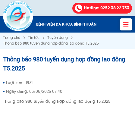
Hotline
: 0252 38 22 733
BỆNH VIỆN ĐA KHOA BÌNH THUẬN
Trang chủ
Tin tức
Tuyển dụng
Thông báo 980 tuyển dụng hợp đồng lao động T5.2025
Thông báo 980 tuyển dụng hợp đồng lao động
Bệnh viện Đa khoa Bình Thuận
T5.2025
VỀ CHÚNG TÔI
Lượt xem: 1931
Ngày đăng: 03/06/2025 07:40
KHOA - PHÒNG
Thông báo 980 tuyển dụng hợp đồng lao động T5.2025
VĂN BẢN
THÔNG BÁO