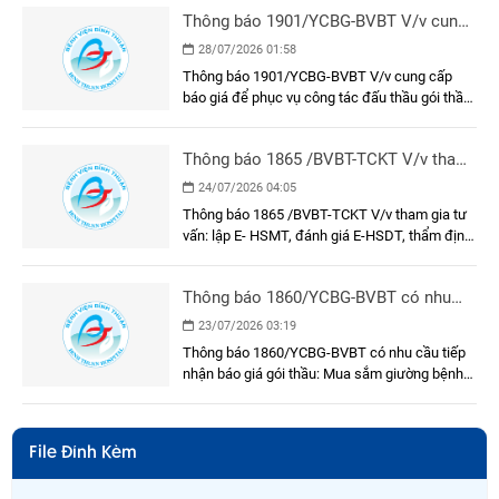
Dụng cụ, y cụ, cụ thể
Thông báo 1901/YCBG-BVBT V/v cung
cấp báo giá để phục vụ công tác đấu
28/07/2026 01:58
thầu gói thầu: Sơn, sửa mặt trước, hành
Thông báo 1901/YCBG-BVBT V/v cung cấp
lang, cầu nối và phòng chờ bệnh khu xạ
báo giá để phục vụ công tác đấu thầu gói thầu:
trị Khối nhà Khoa Ung bướu
Sơn, sửa mặt trước, hành lang, cầu nối và
phòng chờ bệnh khu xạ trị Khối nhà Khoa Ung
Thông báo 1865 /BVBT-TCKT V/v tham
bướu
gia tư vấn: lập E- HSMT, đánh giá E-
24/07/2026 04:05
HSDT, thẩm định E-HSMT và kết quả
Thông báo 1865 /BVBT-TCKT V/v tham gia tư
lựa chọn nhà thầu
vấn: lập E- HSMT, đánh giá E-HSDT, thẩm định
E-HSMT và kết quả lựa chọn nhà thầu
Thông báo 1860/YCBG-BVBT có nhu
cầu tiếp nhận báo giá gói thầu: Mua
23/07/2026 03:19
sắm giường bệnh nhân cho khoa Nội A
Thông báo 1860/YCBG-BVBT có nhu cầu tiếp
nhận báo giá gói thầu: Mua sắm giường bệnh
nhân cho khoa Nội A
File Đính Kèm