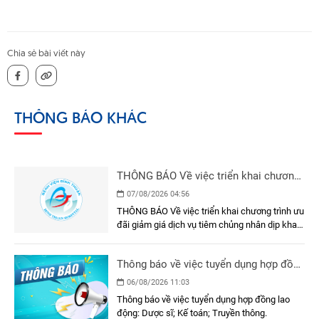
Chia sẻ bài viết này
THÔNG BÁO KHÁC
THÔNG BÁO Về việc triển khai chương
trình ưu đãi giảm giá dịch vụ tiêm
07/08/2026 04:56
chủng nhân dịp khai trương Phòng Tiêm
THÔNG BÁO Về việc triển khai chương trình ưu
chủng - Bệnh viện Đa khoa Bình Thuận
đãi giảm giá dịch vụ tiêm chủng nhân dịp khai
trương Phòng Tiêm chủng - Bệnh viện Đa khoa
Bình Thuận
Thông báo về việc tuyển dụng hợp đồng
lao động
06/08/2026 11:03
Thông báo về việc tuyển dụng hợp đồng lao
động: Dược sĩ; Kế toán; Truyền thông.