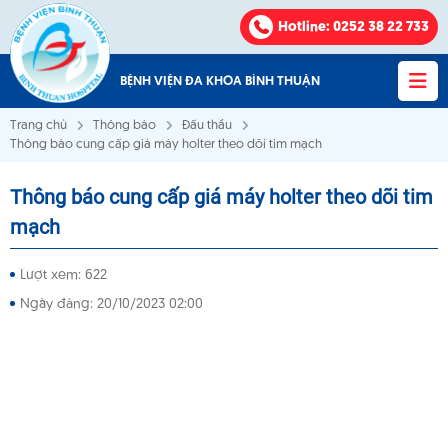
Hotline
: 0252 38 22 733
BỆNH VIỆN ĐA KHOA BÌNH THUẬN
Trang chủ
Thông báo
Đấu thầu
Thông báo cung cấp giá máy holter theo dõi tim mạch
Thông báo cung cấp giá máy holter theo dõi tim
Bệnh viện Đa khoa Bình Thuận
mạch
VỀ CHÚNG TÔI
Lượt xem: 622
Ngày đăng: 20/10/2023 02:00
KHOA - PHÒNG
VĂN BẢN
THÔNG BÁO