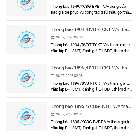
thầu gói thầu: Làm vách ngăn phòng
Thông báo 1949/YCBG-BVBT V/v cung cấp
tiêm chủng và khung, cửa khu vực tiêm
báo giá để phục vụ công tác đấu thầu gói thầu:
chủng tại Bệnh viện Đa khoa Bình
Làm vách ngăn phòng tiêm chủng và khung,
Thuận
cửa khu vực tiêm chủng tại Bệnh viện Đa khoa
Thông báo 1904 /BVBT-TCKT V/v tham
Bình Thuận
gia tư vấn: lập E- HSMT, đánh giá E-
29/07/2026 05:00
HSDT, thẩm định E-HSMT và kết quả
Thông báo 1904 /BVBT-TCKT V/v tham gia tư
lựa chọn nhà thầu gói thầu: Trang phục
vấn: lập E- HSMT, đánh giá E-HSDT, thẩm định
nhân viên y tế năm 2026
E-HSMT và kết quả lựa chọn nhà thầu gói thầu:
Trang phục nhân viên y tế năm 2026
Thông báo 1896 /BVBT-TCKT V/v tham
gia tư vấn: lập E- HSMT, đánh giá E-
28/07/2026 02:03
HSDT, thẩm định E-HSMT và kết quả
Thông báo 1896 /BVBT-TCKT V/v tham gia tư
lựa chọn nhà thầu gói thầu: Vận hành
vấn: lập E- HSMT, đánh giá E-HSDT, thẩm định
thử nghiệm các công trình bảo vệ môi
E-HSMT và kết quả lựa chọn nhà thầu gói thầu:
trường
Vận hành thử nghiệm các công trình bảo vệ
Thông báo 1895 /YCBG-BVBT V/v tham
môi trường
gia tư vấn: lập E- HSMT, đánh giá E-
28/07/2026 02:01
HSDT, thẩm định E-HSMT và kết quả
Thông báo 1895 /YCBG-BVBT V/v tham gia tư
lựa chọn nhà thầu gói thầu: Dụng cụ, y
vấn: lập E- HSMT, đánh giá E-HSDT, thẩm định
cụ, cụ thể
E-HSMT và kết quả lựa chọn nhà thầu gói thầu: