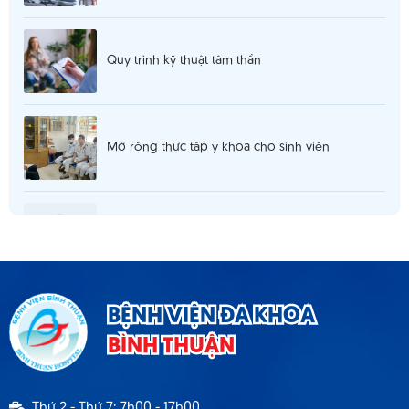
Quy trình kỹ thuật tâm thần
Mở rộng thực tập y khoa cho sinh viên
Thông báo 980 tuyển dụng hợp đồng lao
động T5.2025
Thông báo cơ sở khám chữa bệnh đáp ứng yêu
BỆNH VIỆN ĐA KHOA
cầu là cơ sở hướng dẫn thực hành
BÌNH THUẬN
Thông báo 1537 TB - BVBT thông báo tuyển
Thứ 2 - Thứ 7: 7h00 - 17h00