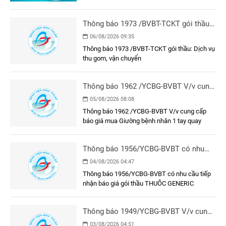
Thông báo 1973 /BVBT-TCKT gói thầu:
Dịch vụ thu gom, vận chuyển
06/08/2026 09:35
Thông báo 1973 /BVBT-TCKT gói thầu: Dịch vụ
thu gom, vận chuyển
Thông báo 1962 /YCBG-BVBT V/v cung
cấp báo giá mua Giường bệnh nhân 1
05/08/2026 08:08
tay quay
Thông báo 1962 /YCBG-BVBT V/v cung cấp
báo giá mua Giường bệnh nhân 1 tay quay
Thông báo 1956/YCBG-BVBT có nhu
cầu tiếp nhận báo giá gói thầu THUÕC
04/08/2026 04:47
GENERIC
Thông báo 1956/YCBG-BVBT có nhu cầu tiếp
nhận báo giá gói thầu THUÕC GENERIC
Thông báo 1949/YCBG-BVBT V/v cung
cấp báo giá để phục vụ công tác đấu
03/08/2026 04:51