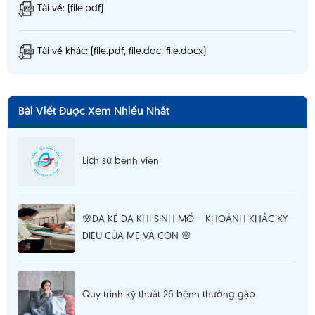
Tải về: (file.pdf)
Tải về khác: (file.pdf, file.doc, file.docx)
Bài Viết Được Xem Nhiều Nhất
Lịch sử bệnh viện
🌸DA KỀ DA KHI SINH MỔ – KHOẢNH KHẮC KỲ
DIỆU CỦA MẸ VÀ CON 🌸
Quy trình kỹ thuật 26 bệnh thường gặp