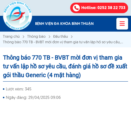
Hotline
: 0252 38 22 733
BỆNH VIỆN ĐA KHOA BÌNH THUẬN
Trang chủ
Thông báo
Đấu thầu
Thông báo 770 TB - BVBT mời đơn vị tham gia tư vấn lập hồ sơ yêu cầu,
đánh giá hồ sơ đề xuất gói thầu Generic (4 mặt hàng)
Thông báo 770 TB - BVBT mời đơn vị tham gia
Bệnh viện Đa khoa Bình Thuận
tư vấn lập hồ sơ yêu cầu, đánh giá hồ sơ đề xuất
gói thầu Generic (4 mặt hàng)
VỀ CHÚNG TÔI
Lượt xem: 345
KHOA - PHÒNG
Ngày đăng: 29/04/2025 09:06
VĂN BẢN
THÔNG BÁO