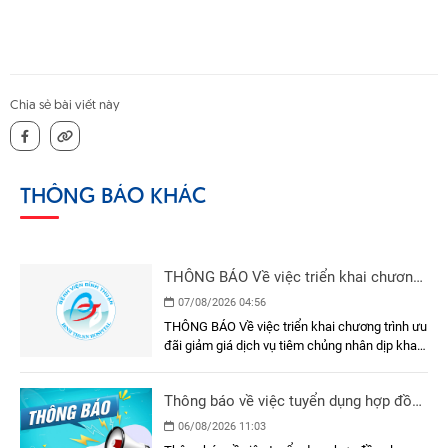
Chia sẻ bài viết này
THÔNG BÁO KHÁC
THÔNG BÁO Về việc triển khai chương
trình ưu đãi giảm giá dịch vụ tiêm
07/08/2026 04:56
chủng nhân dịp khai trương Phòng Tiêm
THÔNG BÁO Về việc triển khai chương trình ưu
chủng - Bệnh viện Đa khoa Bình Thuận
đãi giảm giá dịch vụ tiêm chủng nhân dịp khai
trương Phòng Tiêm chủng - Bệnh viện Đa khoa
Bình Thuận
Thông báo về việc tuyển dụng hợp đồng
lao động
06/08/2026 11:03