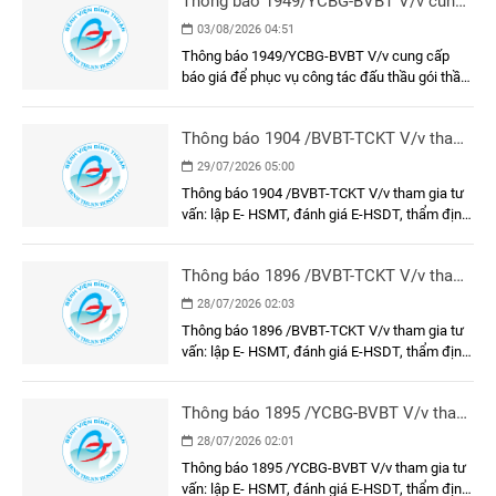
Thông báo 1949/YCBG-BVBT V/v cung
cấp báo giá để phục vụ công tác đấu
03/08/2026 04:51
thầu gói thầu: Làm vách ngăn phòng
Thông báo 1949/YCBG-BVBT V/v cung cấp
tiêm chủng và khung, cửa khu vực tiêm
báo giá để phục vụ công tác đấu thầu gói thầu:
chủng tại Bệnh viện Đa khoa Bình
Làm vách ngăn phòng tiêm chủng và khung,
Thuận
cửa khu vực tiêm chủng tại Bệnh viện Đa khoa
Thông báo 1904 /BVBT-TCKT V/v tham
Bình Thuận
gia tư vấn: lập E- HSMT, đánh giá E-
29/07/2026 05:00
HSDT, thẩm định E-HSMT và kết quả
Thông báo 1904 /BVBT-TCKT V/v tham gia tư
lựa chọn nhà thầu gói thầu: Trang phục
vấn: lập E- HSMT, đánh giá E-HSDT, thẩm định
nhân viên y tế năm 2026
E-HSMT và kết quả lựa chọn nhà thầu gói thầu:
Trang phục nhân viên y tế năm 2026
Thông báo 1896 /BVBT-TCKT V/v tham
gia tư vấn: lập E- HSMT, đánh giá E-
28/07/2026 02:03
HSDT, thẩm định E-HSMT và kết quả
Thông báo 1896 /BVBT-TCKT V/v tham gia tư
lựa chọn nhà thầu gói thầu: Vận hành
vấn: lập E- HSMT, đánh giá E-HSDT, thẩm định
thử nghiệm các công trình bảo vệ môi
E-HSMT và kết quả lựa chọn nhà thầu gói thầu:
trường
Vận hành thử nghiệm các công trình bảo vệ
Thông báo 1895 /YCBG-BVBT V/v tham
môi trường
gia tư vấn: lập E- HSMT, đánh giá E-
28/07/2026 02:01
HSDT, thẩm định E-HSMT và kết quả
Thông báo 1895 /YCBG-BVBT V/v tham gia tư
lựa chọn nhà thầu gói thầu: Dụng cụ, y
vấn: lập E- HSMT, đánh giá E-HSDT, thẩm định