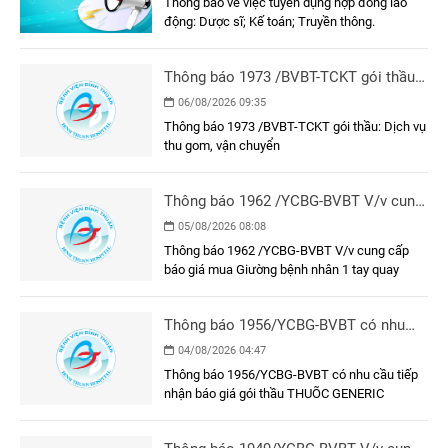
Thông báo về việc tuyển dụng hợp đồng lao
động: Dược sĩ; Kế toán; Truyền thông.
Thông báo 1973 /BVBT-TCKT gói thầu:
Dịch vụ thu gom, vận chuyển
06/08/2026 09:35
Thông báo 1973 /BVBT-TCKT gói thầu: Dịch vụ
thu gom, vận chuyển
Thông báo 1962 /YCBG-BVBT V/v cung
cấp báo giá mua Giường bệnh nhân 1
05/08/2026 08:08
tay quay
Thông báo 1962 /YCBG-BVBT V/v cung cấp
báo giá mua Giường bệnh nhân 1 tay quay
Thông báo 1956/YCBG-BVBT có nhu
cầu tiếp nhận báo giá gói thầu THUÕC
04/08/2026 04:47
GENERIC
Thông báo 1956/YCBG-BVBT có nhu cầu tiếp
nhận báo giá gói thầu THUÕC GENERIC