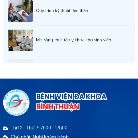
Quy trình kỹ thuật tâm thần
Mở rộng thực tập y khoa cho sinh viên
Thông báo 980 tuyển dụng hợp đồng lao
động T5.2025
Thông báo cơ sở khám chữa bệnh đáp ứng yêu
BỆNH VIỆN ĐA KHOA
cầu là cơ sở hướng dẫn thực hành
BÌNH THUẬN
Thông báo 1537 TB - BVBT thông báo tuyển
Thứ 2 - Thứ 7: 7h00 - 17h00
dụng hợp đồng lao động 9.2024
Chủ nhật: Nghỉ khám bệnh