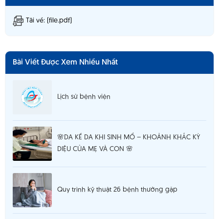
Tải về: (file.pdf)
Bài Viết Được Xem Nhiều Nhất
Lịch sử bệnh viện
🌸DA KỀ DA KHI SINH MỔ – KHOẢNH KHẮC KỲ
DIỆU CỦA MẸ VÀ CON 🌸
Quy trình kỹ thuật 26 bệnh thường gặp