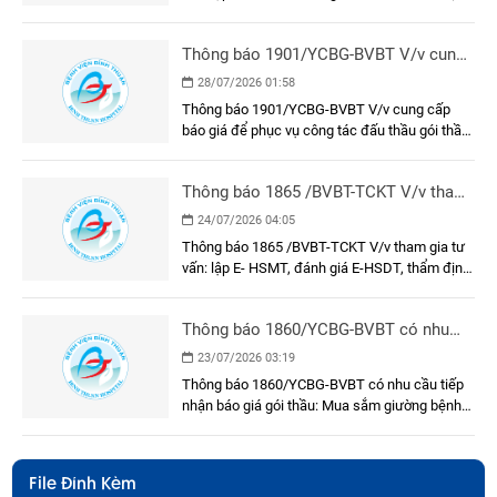
cụ, cụ thể
E-HSMT và kết quả lựa chọn nhà thầu gói thầu:
Dụng cụ, y cụ, cụ thể
Thông báo 1901/YCBG-BVBT V/v cung
cấp báo giá để phục vụ công tác đấu
28/07/2026 01:58
thầu gói thầu: Sơn, sửa mặt trước, hành
Thông báo 1901/YCBG-BVBT V/v cung cấp
lang, cầu nối và phòng chờ bệnh khu xạ
báo giá để phục vụ công tác đấu thầu gói thầu:
trị Khối nhà Khoa Ung bướu
Sơn, sửa mặt trước, hành lang, cầu nối và
phòng chờ bệnh khu xạ trị Khối nhà Khoa Ung
Thông báo 1865 /BVBT-TCKT V/v tham
bướu
gia tư vấn: lập E- HSMT, đánh giá E-
24/07/2026 04:05
HSDT, thẩm định E-HSMT và kết quả
Thông báo 1865 /BVBT-TCKT V/v tham gia tư
lựa chọn nhà thầu
vấn: lập E- HSMT, đánh giá E-HSDT, thẩm định
E-HSMT và kết quả lựa chọn nhà thầu
Thông báo 1860/YCBG-BVBT có nhu
cầu tiếp nhận báo giá gói thầu: Mua
23/07/2026 03:19
sắm giường bệnh nhân cho khoa Nội A
Thông báo 1860/YCBG-BVBT có nhu cầu tiếp
nhận báo giá gói thầu: Mua sắm giường bệnh
nhân cho khoa Nội A
File Đính Kèm