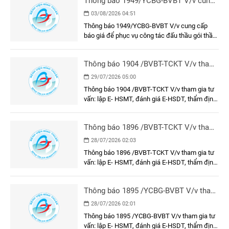
Thông báo 1949/YCBG-BVBT V/v cung
cấp báo giá để phục vụ công tác đấu
03/08/2026 04:51
thầu gói thầu: Làm vách ngăn phòng
Thông báo 1949/YCBG-BVBT V/v cung cấp
tiêm chủng và khung, cửa khu vực tiêm
báo giá để phục vụ công tác đấu thầu gói thầu:
chủng tại Bệnh viện Đa khoa Bình
Làm vách ngăn phòng tiêm chủng và khung,
Thuận
cửa khu vực tiêm chủng tại Bệnh viện Đa khoa
Thông báo 1904 /BVBT-TCKT V/v tham
Bình Thuận
gia tư vấn: lập E- HSMT, đánh giá E-
29/07/2026 05:00
HSDT, thẩm định E-HSMT và kết quả
Thông báo 1904 /BVBT-TCKT V/v tham gia tư
lựa chọn nhà thầu gói thầu: Trang phục
vấn: lập E- HSMT, đánh giá E-HSDT, thẩm định
nhân viên y tế năm 2026
E-HSMT và kết quả lựa chọn nhà thầu gói thầu:
Trang phục nhân viên y tế năm 2026
Thông báo 1896 /BVBT-TCKT V/v tham
gia tư vấn: lập E- HSMT, đánh giá E-
28/07/2026 02:03
HSDT, thẩm định E-HSMT và kết quả
Thông báo 1896 /BVBT-TCKT V/v tham gia tư
lựa chọn nhà thầu gói thầu: Vận hành
vấn: lập E- HSMT, đánh giá E-HSDT, thẩm định
thử nghiệm các công trình bảo vệ môi
E-HSMT và kết quả lựa chọn nhà thầu gói thầu:
trường
Vận hành thử nghiệm các công trình bảo vệ
Thông báo 1895 /YCBG-BVBT V/v tham
môi trường
gia tư vấn: lập E- HSMT, đánh giá E-
28/07/2026 02:01
HSDT, thẩm định E-HSMT và kết quả
Thông báo 1895 /YCBG-BVBT V/v tham gia tư
lựa chọn nhà thầu gói thầu: Dụng cụ, y
vấn: lập E- HSMT, đánh giá E-HSDT, thẩm định