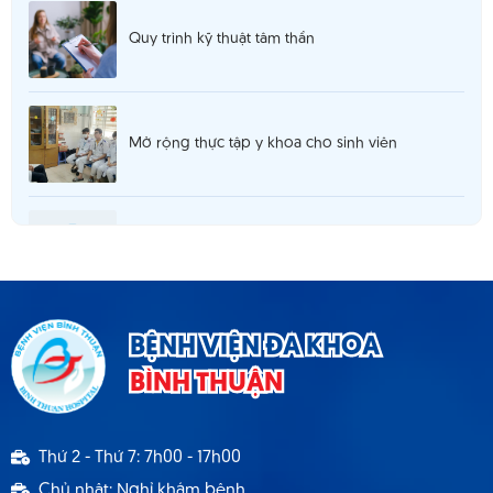
Quy trình kỹ thuật tâm thần
Mở rộng thực tập y khoa cho sinh viên
Thông báo 980 tuyển dụng hợp đồng lao
động T5.2025
Thông báo cơ sở khám chữa bệnh đáp ứng yêu
BỆNH VIỆN ĐA KHOA
cầu là cơ sở hướng dẫn thực hành
BÌNH THUẬN
Thông báo 1537 TB - BVBT thông báo tuyển
Thứ 2 - Thứ 7: 7h00 - 17h00
dụng hợp đồng lao động 9.2024
Chủ nhật: Nghỉ khám bệnh