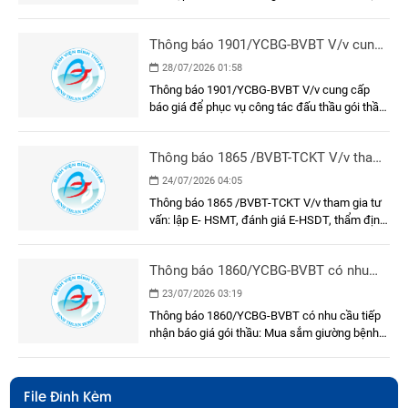
cụ, cụ thể
E-HSMT và kết quả lựa chọn nhà thầu gói thầu:
Dụng cụ, y cụ, cụ thể
Thông báo 1901/YCBG-BVBT V/v cung
cấp báo giá để phục vụ công tác đấu
28/07/2026 01:58
thầu gói thầu: Sơn, sửa mặt trước, hành
Thông báo 1901/YCBG-BVBT V/v cung cấp
lang, cầu nối và phòng chờ bệnh khu xạ
báo giá để phục vụ công tác đấu thầu gói thầu:
trị Khối nhà Khoa Ung bướu
Sơn, sửa mặt trước, hành lang, cầu nối và
phòng chờ bệnh khu xạ trị Khối nhà Khoa Ung
Thông báo 1865 /BVBT-TCKT V/v tham
bướu
gia tư vấn: lập E- HSMT, đánh giá E-
24/07/2026 04:05
HSDT, thẩm định E-HSMT và kết quả
Thông báo 1865 /BVBT-TCKT V/v tham gia tư
lựa chọn nhà thầu
vấn: lập E- HSMT, đánh giá E-HSDT, thẩm định
E-HSMT và kết quả lựa chọn nhà thầu
Thông báo 1860/YCBG-BVBT có nhu
cầu tiếp nhận báo giá gói thầu: Mua
23/07/2026 03:19
sắm giường bệnh nhân cho khoa Nội A
Thông báo 1860/YCBG-BVBT có nhu cầu tiếp
nhận báo giá gói thầu: Mua sắm giường bệnh
nhân cho khoa Nội A
File Đính Kèm