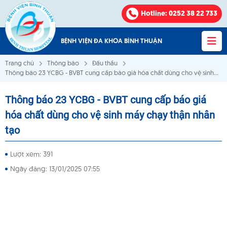
Hotline
: 0252 38 22 733
BỆNH VIỆN ĐA KHOA BÌNH THUẬN
Trang chủ
Thông báo
Đấu thầu
Thông báo 23 YCBG - BVBT cung cấp báo giá hóa chất dùng cho vệ sinh
máy chạy thận nhân tạo
Thông báo 23 YCBG - BVBT cung cấp báo giá
Bệnh viện Đa khoa Bình Thuận
hóa chất dùng cho vệ sinh máy chạy thận nhân
tạo
VỀ CHÚNG TÔI
Lượt xem: 391
KHOA - PHÒNG
Ngày đăng: 13/01/2025 07:55
VĂN BẢN
THÔNG BÁO