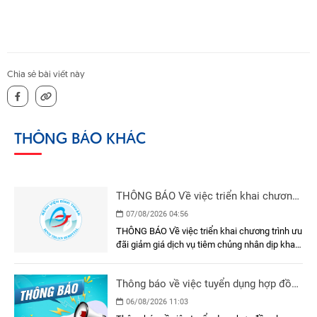
Chia sẻ bài viết này
THÔNG BÁO KHÁC
THÔNG BÁO Về việc triển khai chương
trình ưu đãi giảm giá dịch vụ tiêm
07/08/2026 04:56
chủng nhân dịp khai trương Phòng Tiêm
THÔNG BÁO Về việc triển khai chương trình ưu
chủng - Bệnh viện Đa khoa Bình Thuận
đãi giảm giá dịch vụ tiêm chủng nhân dịp khai
trương Phòng Tiêm chủng - Bệnh viện Đa khoa
Bình Thuận
Thông báo về việc tuyển dụng hợp đồng
lao động
06/08/2026 11:03