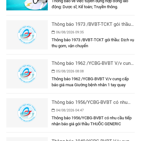
Thông báo về việc tuyển dụng hợp đồng lao
động: Dược sĩ; Kế toán; Truyền thông.
Thông báo 1973 /BVBT-TCKT gói thầu:
Dịch vụ thu gom, vận chuyển
06/08/2026 09:35
Thông báo 1973 /BVBT-TCKT gói thầu: Dịch vụ
thu gom, vận chuyển
Thông báo 1962 /YCBG-BVBT V/v cung
cấp báo giá mua Giường bệnh nhân 1
05/08/2026 08:08
tay quay
Thông báo 1962 /YCBG-BVBT V/v cung cấp
báo giá mua Giường bệnh nhân 1 tay quay
Thông báo 1956/YCBG-BVBT có nhu
cầu tiếp nhận báo giá gói thầu THUÕC
04/08/2026 04:47
GENERIC
Thông báo 1956/YCBG-BVBT có nhu cầu tiếp
nhận báo giá gói thầu THUÕC GENERIC