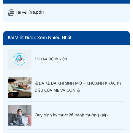
Tải về: (file.pdf)
Bài Viết Được Xem Nhiều Nhất
Lịch sử bệnh viện
🌸DA KỀ DA KHI SINH MỔ – KHOẢNH KHẮC KỲ
DIỆU CỦA MẸ VÀ CON 🌸
Quy trình kỹ thuật 26 bệnh thường gặp