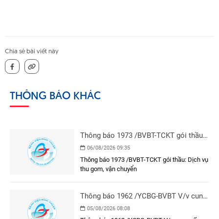
Chia sẻ bài viết này
THÔNG BÁO KHÁC
Thông báo 1973 /BVBT-TCKT gói thầu:
Dịch vụ thu gom, vận chuyển
06/08/2026 09:35
Thông báo 1973 /BVBT-TCKT gói thầu: Dịch vụ
thu gom, vận chuyển
Thông báo 1962 /YCBG-BVBT V/v cung
cấp báo giá mua Giường bệnh nhân 1
05/08/2026 08:08
tay quay