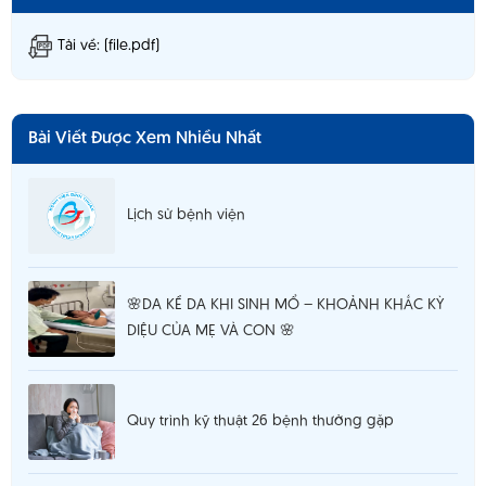
Tải về: (file.pdf)
Bài Viết Được Xem Nhiều Nhất
Lịch sử bệnh viện
🌸DA KỀ DA KHI SINH MỔ – KHOẢNH KHẮC KỲ
DIỆU CỦA MẸ VÀ CON 🌸
Quy trình kỹ thuật 26 bệnh thường gặp