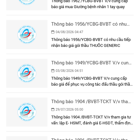
Thông báo 1962 /YCBG-BVBT V/v cung cấp
báo giá mua Giường bệnh nhân 1 tay quay
Thông báo 1956/YCBG-BVBT có nhu
cầu tiếp nhận báo giá gói thầu THUÕC
04/08/2026 04:47
GENERIC
Thông báo 1956/YCBG-BVBT có nhu cầu tiếp
nhận báo giá gói thầu THUÕC GENERIC
Thông báo 1949/YCBG-BVBT V/v cung
cấp báo giá để phục vụ công tác đấu
03/08/2026 04:51
thầu gói thầu: Làm vách ngăn phòng
Thông báo 1949/YCBG-BVBT V/v cung cấp
tiêm chủng và khung, cửa khu vực tiêm
báo giá để phục vụ công tác đấu thầu gói thầu:
chủng tại Bệnh viện Đa khoa Bình
Làm vách ngăn phòng tiêm chủng và khung,
Thuận
cửa khu vực tiêm chủng tại Bệnh viện Đa khoa
Thông báo 1904 /BVBT-TCKT V/v tham
Bình Thuận
gia tư vấn: lập E- HSMT, đánh giá E-
29/07/2026 05:00
HSDT, thẩm định E-HSMT và kết quả
Thông báo 1904 /BVBT-TCKT V/v tham gia tư
lựa chọn nhà thầu gói thầu: Trang phục
vấn: lập E- HSMT, đánh giá E-HSDT, thẩm định
nhân viên y tế năm 2026
E-HSMT và kết quả lựa chọn nhà thầu gói thầu:
Trang phục nhân viên y tế năm 2026