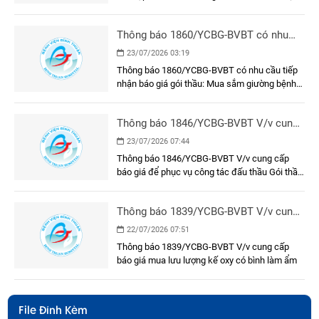
E-HSMT và kết quả lựa chọn nhà thầu
Thông báo 1860/YCBG-BVBT có nhu
cầu tiếp nhận báo giá gói thầu: Mua
23/07/2026 03:19
sắm giường bệnh nhân cho khoa Nội A
Thông báo 1860/YCBG-BVBT có nhu cầu tiếp
nhận báo giá gói thầu: Mua sắm giường bệnh
nhân cho khoa Nội A
Thông báo 1846/YCBG-BVBT V/v cung
cấp báo giá để phục vụ công tác đấu
23/07/2026 07:44
thầu Gói thầu: Mua sắm sinh phẩm
Thông báo 1846/YCBG-BVBT V/v cung cấp
Test nhanh phát hiện virus bề mặt viêm
báo giá để phục vụ công tác đấu thầu Gói thầu:
gan B
Mua sắm sinh phẩm Test nhanh phát hiện
virus bề mặt viêm gan B
Thông báo 1839/YCBG-BVBT V/v cung
cấp báo giá mua lưu lượng kế oxy có
22/07/2026 07:51
bình làm ẩm
Thông báo 1839/YCBG-BVBT V/v cung cấp
báo giá mua lưu lượng kế oxy có bình làm ẩm
File Đính Kèm