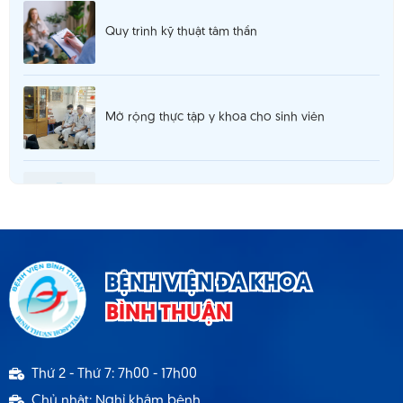
Quy trình kỹ thuật tâm thần
Mở rộng thực tập y khoa cho sinh viên
Thông báo 980 tuyển dụng hợp đồng lao
động T5.2025
Thông báo cơ sở khám chữa bệnh đáp ứng yêu
BỆNH VIỆN ĐA KHOA
cầu là cơ sở hướng dẫn thực hành
BÌNH THUẬN
Thông báo 1537 TB - BVBT thông báo tuyển
Thứ 2 - Thứ 7: 7h00 - 17h00
dụng hợp đồng lao động 9.2024
Chủ nhật: Nghỉ khám bệnh