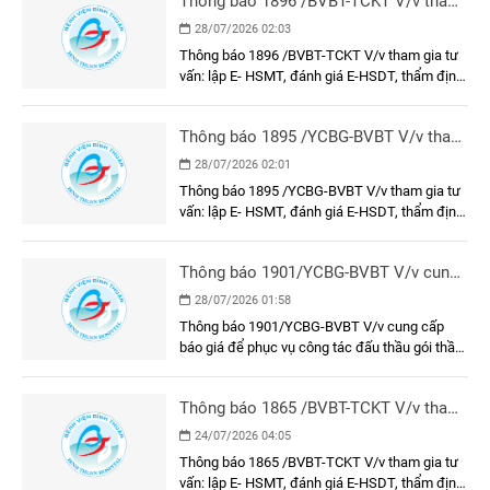
Thông báo 1896 /BVBT-TCKT V/v tham
gia tư vấn: lập E- HSMT, đánh giá E-
28/07/2026 02:03
HSDT, thẩm định E-HSMT và kết quả
Thông báo 1896 /BVBT-TCKT V/v tham gia tư
lựa chọn nhà thầu gói thầu: Vận hành
vấn: lập E- HSMT, đánh giá E-HSDT, thẩm định
thử nghiệm các công trình bảo vệ môi
E-HSMT và kết quả lựa chọn nhà thầu gói thầu:
trường
Vận hành thử nghiệm các công trình bảo vệ
Thông báo 1895 /YCBG-BVBT V/v tham
môi trường
gia tư vấn: lập E- HSMT, đánh giá E-
28/07/2026 02:01
HSDT, thẩm định E-HSMT và kết quả
Thông báo 1895 /YCBG-BVBT V/v tham gia tư
lựa chọn nhà thầu gói thầu: Dụng cụ, y
vấn: lập E- HSMT, đánh giá E-HSDT, thẩm định
cụ, cụ thể
E-HSMT và kết quả lựa chọn nhà thầu gói thầu:
Dụng cụ, y cụ, cụ thể
Thông báo 1901/YCBG-BVBT V/v cung
cấp báo giá để phục vụ công tác đấu
28/07/2026 01:58
thầu gói thầu: Sơn, sửa mặt trước, hành
Thông báo 1901/YCBG-BVBT V/v cung cấp
lang, cầu nối và phòng chờ bệnh khu xạ
báo giá để phục vụ công tác đấu thầu gói thầu:
trị Khối nhà Khoa Ung bướu
Sơn, sửa mặt trước, hành lang, cầu nối và
phòng chờ bệnh khu xạ trị Khối nhà Khoa Ung
Thông báo 1865 /BVBT-TCKT V/v tham
bướu
gia tư vấn: lập E- HSMT, đánh giá E-
24/07/2026 04:05
HSDT, thẩm định E-HSMT và kết quả
Thông báo 1865 /BVBT-TCKT V/v tham gia tư
lựa chọn nhà thầu
vấn: lập E- HSMT, đánh giá E-HSDT, thẩm định