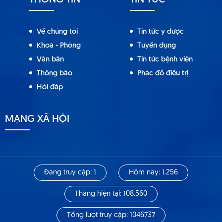
THÔNG TIN
TIN TỨC
Về chúng tôi
Tin tức y dược
Khoa - Phòng
Tuyển dụng
Văn bản
Tin tức bệnh viện
Thông báo
Phác đồ điều trị
Hỏi đáp
MẠNG XÃ HỘI
Đang truy cập: 1
Hôm nay: 1.256
Tháng hiện tại: 108.560
Tổng lượt truy cập: 1046737