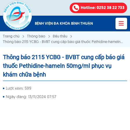
Hotline
: 0252 38 22 733
BỆNH VIỆN ĐA KHOA BÌNH THUẬN
Trang chủ
Thông báo
Đấu thầu
Thông báo 2115 YCBG - BVBT cung cấp báo giá thuốc Pethidine-hameln
50mg/ml phục vụ khám chữa bệnh
Thông báo 2115 YCBG - BVBT cung cấp báo giá
Bệnh viện Đa khoa Bình Thuận
thuốc Pethidine-hameln 50mg/ml phục vụ
khám chữa bệnh
VỀ CHÚNG TÔI
Lượt xem: 599
KHOA - PHÒNG
Ngày đăng: 13/11/2024 07:57
VĂN BẢN
THÔNG BÁO