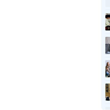
Khoa Khám Bệnh
Khoa Hồi Sức Tích Cực – Chống Độc
Khoa Nhi
Khoa Y Học Cổ Truyền
Khoa Tâm Thần
Khoa Tai - Mũi - Họng
Khoa Truyền Nhiễm
Khoa Vật Lý Trị Liệu Phục Hồi Chức Năng
Khoa Phẫu Thuật – Gây Mê Hồi Sức
Khoa Phụ Sản
Khoa Răng – Hàm – Mặt
Khoa Mắt
Khoa Xét Nghiệm