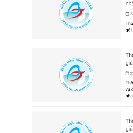
nh
nh
23
Thô
gói
Th
giá
sắ
23
mặ
Thô
vụ
nha
Th
giá