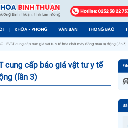
KHOA
BÌNH THUẬN
Hotline
: 0252 38 22 73
Phường Bình Thuận, Tỉnh Lâm Đồng
ÔI
KHOA - PHÒNG
VĂN BẢN
THÔNG BÁO
T
G - BVBT cung cấp báo giá vật tư y tế hóa chất máy đông máu tự động (lần 3)
Đốc
Phòng Kế Hoạch Tổng Hợp
Công Văn
Đấu Thầu
Chức
Phòng Điều Dưỡng
Quyết Định
Giá Viện Phí
cung cấp báo giá vật tư y tế
Fi
Phòng Vật Tư, Thiết Bị Y Tế
Nghị Định
Tin Văn Bản
ng (lần 3)
Phòng Hành Chính Quản Trị
Thông Tư
Phòng Tổ Chức Cán Bộ
Thông Báo
Phòng Tài Chính Kế Toán
Bà
Khoa Nội Tổng Quát
Khoa Ngoại Tổng Quát