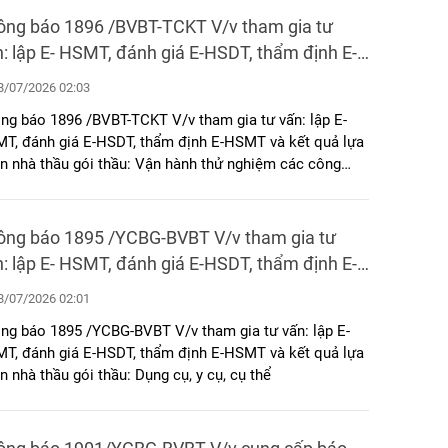
ông báo 1896 /BVBT-TCKT V/v tham gia tư
: lập E- HSMT, đánh giá E-HSDT, thẩm định E-
T và kết quả lựa chọn nhà thầu gói thầu: Vận
/07/2026 02:03
h thử nghiệm các công trình bảo vệ môi
ng báo 1896 /BVBT-TCKT V/v tham gia tư vấn: lập E-
ường
T, đánh giá E-HSDT, thẩm định E-HSMT và kết quả lựa
n nhà thầu gói thầu: Vận hành thử nghiệm các công
nh bảo vệ môi trường
ông báo 1895 /YCBG-BVBT V/v tham gia tư
: lập E- HSMT, đánh giá E-HSDT, thẩm định E-
T và kết quả lựa chọn nhà thầu gói thầu:
/07/2026 02:01
g cụ, y cụ, cụ thể
ng báo 1895 /YCBG-BVBT V/v tham gia tư vấn: lập E-
T, đánh giá E-HSDT, thẩm định E-HSMT và kết quả lựa
n nhà thầu gói thầu: Dụng cụ, y cụ, cụ thể