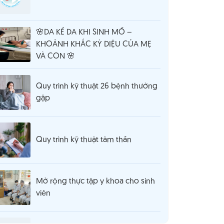
🌸DA KỀ DA KHI SINH MỔ –
KHOẢNH KHẮC KỲ DIỆU CỦA MẸ
VÀ CON 🌸
Quy trình kỹ thuật 26 bệnh thường
gặp
Quy trình kỹ thuật tâm thần
Mở rộng thực tập y khoa cho sinh
viên