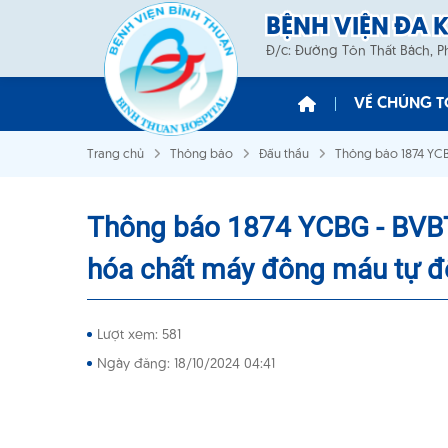
BỆNH VIỆN ĐA 
Đ/c: Đường Tôn Thất Bách, 
VỀ CHÚNG T
Trang chủ
Thông báo
Đấu thầu
Thông báo 1874 YCB
Ban Giám 
Sơ Đồ Tổ 
Thông báo 1874 YCBG - BVBT 
hóa chất máy đông máu tự độ
Lượt xem: 581
Ngày đăng: 18/10/2024 04:41