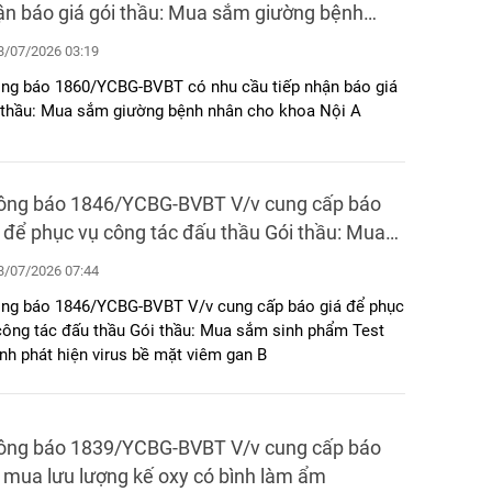
ận báo giá gói thầu: Mua sắm giường bệnh
ân cho khoa Nội A
/07/2026 03:19
ng báo 1860/YCBG-BVBT có nhu cầu tiếp nhận báo giá
 thầu: Mua sắm giường bệnh nhân cho khoa Nội A
ông báo 1846/YCBG-BVBT V/v cung cấp báo
 để phục vụ công tác đấu thầu Gói thầu: Mua
m sinh phẩm Test nhanh phát hiện virus bề
/07/2026 07:44
t viêm gan B
ng báo 1846/YCBG-BVBT V/v cung cấp báo giá để phục
 công tác đấu thầu Gói thầu: Mua sắm sinh phẩm Test
nh phát hiện virus bề mặt viêm gan B
ông báo 1839/YCBG-BVBT V/v cung cấp báo
 mua lưu lượng kế oxy có bình làm ẩm