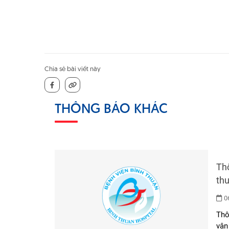
Chia sẻ bài viết này
THÔNG BÁO KHÁC
Th
06
Thô
vận