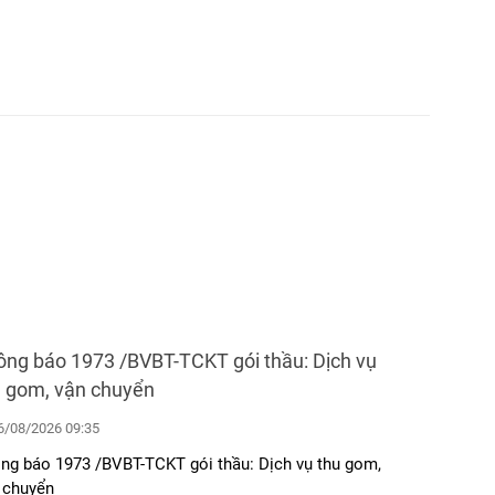
Khoa Thăm Dò Chức Năng
Khoa Chẩn Đoán Hình Ảnh
Khoa Chống Nhiễm Khuẩn
Khoa Dược
Khoa Dinh Dưỡng
ông báo 1973 /BVBT-TCKT gói thầu: Dịch vụ
thu gom, vận chuyển
/08/2026 09:35
ng báo 1973 /BVBT-TCKT gói thầu: Dịch vụ thu gom,
 chuyển