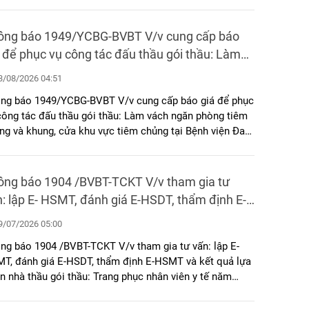
ông báo 1949/YCBG-BVBT V/v cung cấp báo
 để phục vụ công tác đấu thầu gói thầu: Làm
ch ngăn phòng tiêm chủng và khung, cửa khu
/08/2026 04:51
 tiêm chủng tại Bệnh viện Đa khoa Bình Thuận
ng báo 1949/YCBG-BVBT V/v cung cấp báo giá để phục
công tác đấu thầu gói thầu: Làm vách ngăn phòng tiêm
ng và khung, cửa khu vực tiêm chủng tại Bệnh viện Đa
a Bình Thuận
áo 1904 /BVBT-TCKT V/v tham gia tư
: lập E- HSMT, đánh giá E-HSDT, thẩm định E-
T và kết quả lựa chọn nhà thầu gói thầu:
/07/2026 05:00
ang phục nhân viên y tế năm 2026
904 /BVBT-TCKT V/v tham gia tư vấn: lập E-
T, đánh giá E-HSDT, thẩm định E-HSMT và kết quả lựa
n nhà thầu gói thầu: Trang phục nhân viên y tế năm
6