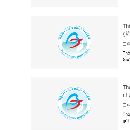
Th
gi
05
Thô
Giư
Th
nh
04
Thô
gói