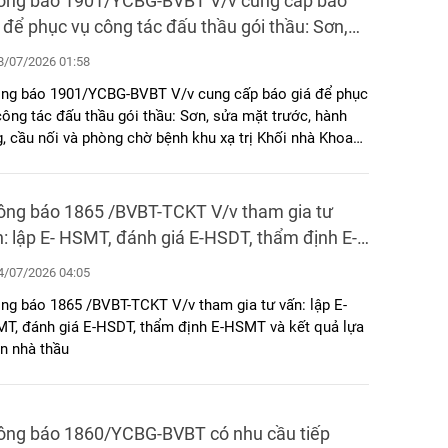
ông báo 1901/YCBG-BVBT V/v cung cấp báo
 để phục vụ công tác đấu thầu gói thầu: Sơn,
 mặt trước, hành lang, cầu nối và phòng chờ
/07/2026 01:58
h khu xạ trị Khối nhà Khoa Ung bướu
ng báo 1901/YCBG-BVBT V/v cung cấp báo giá để phục
công tác đấu thầu gói thầu: Sơn, sửa mặt trước, hành
g, cầu nối và phòng chờ bệnh khu xạ trị Khối nhà Khoa
 bướu
ông báo 1865 /BVBT-TCKT V/v tham gia tư
: lập E- HSMT, đánh giá E-HSDT, thẩm định E-
MT và kết quả lựa chọn nhà thầu
/07/2026 04:05
ng báo 1865 /BVBT-TCKT V/v tham gia tư vấn: lập E-
T, đánh giá E-HSDT, thẩm định E-HSMT và kết quả lựa
n nhà thầu
ông báo 1860/YCBG-BVBT có nhu cầu tiếp