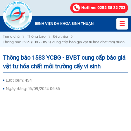
Hotline
: 0252 38 22 733
BỆNH VIỆN ĐA KHOA BÌNH THUẬN
Trang chủ
Thông báo
Đấu thầu
Thông báo 1583 YCBG - BVBT cung cấp báo giá vật tư hóa chất môi trường
cấy vi sinh
Thông báo 1583 YCBG - BVBT cung cấp báo giá
Bệnh viện Đa khoa Bình Thuận
vật tư hóa chất môi trường cấy vi sinh
VỀ CHÚNG TÔI
Lượt xem: 494
Ngày đăng: 16/09/2024 06:56
KHOA - PHÒNG
VĂN BẢN
THÔNG BÁO