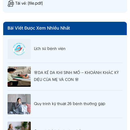
Tải về: (file.pdf)
Bài Viết Được Xem Nhiều Nhất
Lịch sử bệnh viện
🌸DA KỀ DA KHI SINH MỔ – KHOẢNH KHẮC KỲ
DIỆU CỦA MẸ VÀ CON 🌸
Quy trình kỹ thuật 26 bệnh thường gặp