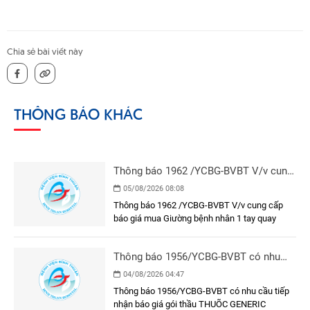
Chia sẻ bài viết này
THÔNG BÁO KHÁC
Thông báo 1962 /YCBG-BVBT V/v cung
cấp báo giá mua Giường bệnh nhân 1
05/08/2026 08:08
tay quay
Thông báo 1962 /YCBG-BVBT V/v cung cấp
báo giá mua Giường bệnh nhân 1 tay quay
Thông báo 1956/YCBG-BVBT có nhu
cầu tiếp nhận báo giá gói thầu THUÕC
04/08/2026 04:47
GENERIC
Thông báo 1956/YCBG-BVBT có nhu cầu tiếp
nhận báo giá gói thầu THUÕC GENERIC