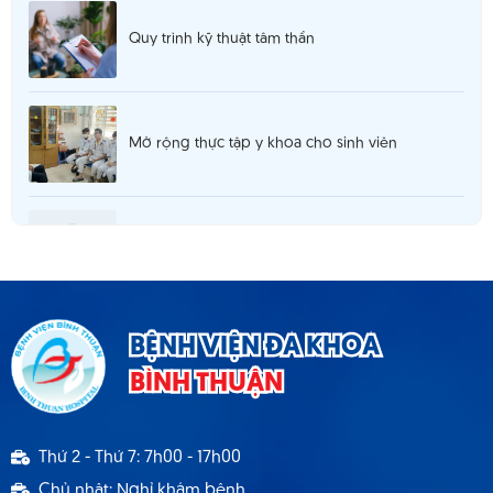
Quy trình kỹ thuật tâm thần
Mở rộng thực tập y khoa cho sinh viên
Thông báo 980 tuyển dụng hợp đồng lao
động T5.2025
Thông báo cơ sở khám chữa bệnh đáp ứng yêu
BỆNH VIỆN ĐA KHOA
cầu là cơ sở hướng dẫn thực hành
BÌNH THUẬN
Thông báo 1537 TB - BVBT thông báo tuyển
Thứ 2 - Thứ 7: 7h00 - 17h00
dụng hợp đồng lao động 9.2024
Chủ nhật: Nghỉ khám bệnh