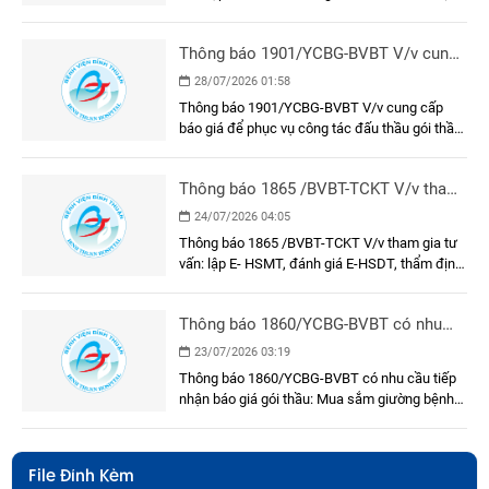
cụ, cụ thể
E-HSMT và kết quả lựa chọn nhà thầu gói thầu:
Dụng cụ, y cụ, cụ thể
Thông báo 1901/YCBG-BVBT V/v cung
cấp báo giá để phục vụ công tác đấu
28/07/2026 01:58
thầu gói thầu: Sơn, sửa mặt trước, hành
Thông báo 1901/YCBG-BVBT V/v cung cấp
lang, cầu nối và phòng chờ bệnh khu xạ
báo giá để phục vụ công tác đấu thầu gói thầu:
trị Khối nhà Khoa Ung bướu
Sơn, sửa mặt trước, hành lang, cầu nối và
phòng chờ bệnh khu xạ trị Khối nhà Khoa Ung
Thông báo 1865 /BVBT-TCKT V/v tham
bướu
gia tư vấn: lập E- HSMT, đánh giá E-
24/07/2026 04:05
HSDT, thẩm định E-HSMT và kết quả
Thông báo 1865 /BVBT-TCKT V/v tham gia tư
lựa chọn nhà thầu
vấn: lập E- HSMT, đánh giá E-HSDT, thẩm định
E-HSMT và kết quả lựa chọn nhà thầu
Thông báo 1860/YCBG-BVBT có nhu
cầu tiếp nhận báo giá gói thầu: Mua
23/07/2026 03:19
sắm giường bệnh nhân cho khoa Nội A
Thông báo 1860/YCBG-BVBT có nhu cầu tiếp
nhận báo giá gói thầu: Mua sắm giường bệnh
nhân cho khoa Nội A
File Đính Kèm