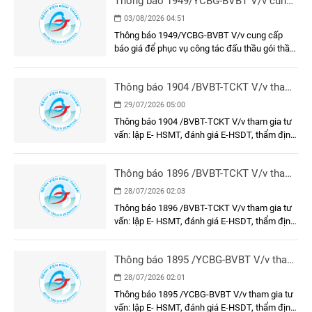
Thông báo 1949/YCBG-BVBT V/v cung
cấp báo giá để phục vụ công tác đấu
03/08/2026 04:51
thầu gói thầu: Làm vách ngăn phòng
Thông báo 1949/YCBG-BVBT V/v cung cấp
tiêm chủng và khung, cửa khu vực tiêm
báo giá để phục vụ công tác đấu thầu gói thầu:
chủng tại Bệnh viện Đa khoa Bình
Làm vách ngăn phòng tiêm chủng và khung,
Thuận
cửa khu vực tiêm chủng tại Bệnh viện Đa khoa
Thông báo 1904 /BVBT-TCKT V/v tham
Bình Thuận
gia tư vấn: lập E- HSMT, đánh giá E-
29/07/2026 05:00
HSDT, thẩm định E-HSMT và kết quả
Thông báo 1904 /BVBT-TCKT V/v tham gia tư
lựa chọn nhà thầu gói thầu: Trang phục
vấn: lập E- HSMT, đánh giá E-HSDT, thẩm định
nhân viên y tế năm 2026
E-HSMT và kết quả lựa chọn nhà thầu gói thầu:
Trang phục nhân viên y tế năm 2026
Thông báo 1896 /BVBT-TCKT V/v tham
gia tư vấn: lập E- HSMT, đánh giá E-
28/07/2026 02:03
HSDT, thẩm định E-HSMT và kết quả
Thông báo 1896 /BVBT-TCKT V/v tham gia tư
lựa chọn nhà thầu gói thầu: Vận hành
vấn: lập E- HSMT, đánh giá E-HSDT, thẩm định
thử nghiệm các công trình bảo vệ môi
E-HSMT và kết quả lựa chọn nhà thầu gói thầu:
trường
Vận hành thử nghiệm các công trình bảo vệ
Thông báo 1895 /YCBG-BVBT V/v tham
môi trường
gia tư vấn: lập E- HSMT, đánh giá E-
28/07/2026 02:01
HSDT, thẩm định E-HSMT và kết quả
Thông báo 1895 /YCBG-BVBT V/v tham gia tư
lựa chọn nhà thầu gói thầu: Dụng cụ, y
vấn: lập E- HSMT, đánh giá E-HSDT, thẩm định