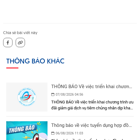
Chia sẻ bài viết này
THÔNG BÁO KHÁC
THÔNG BÁO Về việc triển khai chương
trình ưu đãi giảm giá dịch vụ tiêm
07/08/2026 04:56
chủng nhân dịp khai trương Phòng Tiêm
THÔNG BÁO Về việc triển khai chương trình ưu
chủng - Bệnh viện Đa khoa Bình Thuận
đãi giảm giá dịch vụ tiêm chủng nhân dịp khai
trương Phòng Tiêm chủng - Bệnh viện Đa khoa
Bình Thuận
Thông báo về việc tuyển dụng hợp đồng
lao động
06/08/2026 11:03