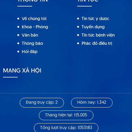
THÔNG TIN
TIN TỨC
Về chúng tôi
Tin tức y dược
Khoa - Phòng
Tuyển dụng
Văn bản
Tin tức bệnh viện
Thông báo
Phác đồ điều trị
Hỏi đáp
MẠNG XÃ HỘI
Đang truy cập: 2
Hôm nay: 1.342
Tháng hiện tại: 115.005
Tổng lượt truy cập: 1053183