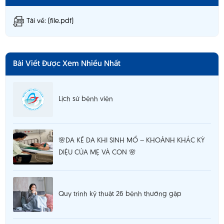
Tải về: (file.pdf)
Bài Viết Được Xem Nhiều Nhất
Lịch sử bệnh viện
🌸DA KỀ DA KHI SINH MỔ – KHOẢNH KHẮC KỲ
DIỆU CỦA MẸ VÀ CON 🌸
Quy trình kỹ thuật 26 bệnh thường gặp