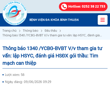
Hotline
: 0252 38 22 733
BỆNH VIỆN ĐA KHOA BÌNH THUẬN
Trang chủ
Thông báo
Đấu thầu
Thông báo 1340 /YCBG-BVBT V/v tham gia tư vấn: lập HSYC, đánh giá
HSĐX gói thầu: Tim mạch can thiệp
Thông báo 1340 /YCBG-BVBT V/v tham gia tư
Bệnh viện Đa khoa Bình Thuận
vấn: lập HSYC, đánh giá HSĐX gói thầu: Tim
mạch can thiệp
VỀ CHÚNG TÔI
Lượt xem: 56
KHOA - PHÒNG
Ngày đăng: 09/06/2026 09:29
VĂN BẢN
THÔNG BÁO