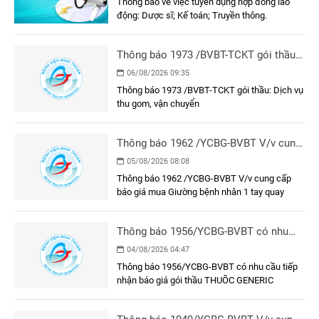
Thông báo về việc tuyển dụng hợp đồng lao
động: Dược sĩ; Kế toán; Truyền thông.
Thông báo 1973 /BVBT-TCKT gói thầu:
Dịch vụ thu gom, vận chuyển
06/08/2026 09:35
Thông báo 1973 /BVBT-TCKT gói thầu: Dịch vụ
thu gom, vận chuyển
Thông báo 1962 /YCBG-BVBT V/v cung
cấp báo giá mua Giường bệnh nhân 1
05/08/2026 08:08
tay quay
Thông báo 1962 /YCBG-BVBT V/v cung cấp
báo giá mua Giường bệnh nhân 1 tay quay
Thông báo 1956/YCBG-BVBT có nhu
cầu tiếp nhận báo giá gói thầu THUÕC
04/08/2026 04:47
GENERIC
Thông báo 1956/YCBG-BVBT có nhu cầu tiếp
nhận báo giá gói thầu THUÕC GENERIC