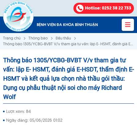
Hotline
: 0252 38 22 733
BỆNH VIỆN ĐA KHOA BÌNH THUẬN
Trang chủ
Thông báo
Đấu thầu
Thông báo 1305/YCBG-BVBT V/v tham gia tư vấn: lập E- HSMT, đánh giá E-
HSDT, thẩm định E-HSMT và kết quả lựa chọn nhà thầu gói thầu: Dụng cụ
phẫu thuật nội soi cho máy Richard Wolf
Thông báo 1305/YCBG-BVBT V/v tham gia tư
Bệnh viện Đa khoa Bình Thuận
vấn: lập E- HSMT, đánh giá E-HSDT, thẩm định E-
HSMT và kết quả lựa chọn nhà thầu gói thầu:
VỀ CHÚNG TÔI
Dụng cụ phẫu thuật nội soi cho máy Richard
Wolf
KHOA - PHÒNG
Lượt xem: 84
VĂN BẢN
Ngày đăng: 05/06/2026 01:02
THÔNG BÁO