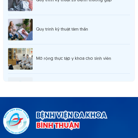
Quy trình kỹ thuật 26 bệnh thường gặp
Quy trình kỹ thuật tâm thần
Mở rộng thực tập y khoa cho sinh viên
Thông báo 980 tuyển dụng hợp đồng lao
động T5.2025
Thông báo cơ sở khám chữa bệnh đáp ứng yêu
BỆNH VIỆN ĐA KHOA
cầu là cơ sở hướng dẫn thực hành
BÌNH THUẬN