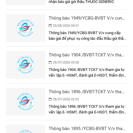
nhận báo giá gói thầu THUÕC GENERIC
Thông báo 1949/YCBG-BVBT V/v cung
cấp báo giá để phục vụ công tác đấu
03/08/2026 04:51
thầu gói thầu: Làm vách ngăn phòng
Thông báo 1949/YCBG-BVBT V/v cung cấp
tiêm chủng và khung, cửa khu vực tiêm
báo giá để phục vụ công tác đấu thầu gói thầu:
chủng tại Bệnh viện Đa khoa Bình
Làm vách ngăn phòng tiêm chủng và khung,
Thuận
cửa khu vực tiêm chủng tại Bệnh viện Đa khoa
Thông báo 1904 /BVBT-TCKT V/v tham
Bình Thuận
gia tư vấn: lập E- HSMT, đánh giá E-
29/07/2026 05:00
HSDT, thẩm định E-HSMT và kết quả
Thông báo 1904 /BVBT-TCKT V/v tham gia tư
lựa chọn nhà thầu gói thầu: Trang phục
vấn: lập E- HSMT, đánh giá E-HSDT, thẩm định
nhân viên y tế năm 2026
E-HSMT và kết quả lựa chọn nhà thầu gói thầu:
Trang phục nhân viên y tế năm 2026
Thông báo 1896 /BVBT-TCKT V/v tham
gia tư vấn: lập E- HSMT, đánh giá E-
28/07/2026 02:03
HSDT, thẩm định E-HSMT và kết quả
Thông báo 1896 /BVBT-TCKT V/v tham gia tư
lựa chọn nhà thầu gói thầu: Vận hành
vấn: lập E- HSMT, đánh giá E-HSDT, thẩm định
thử nghiệm các công trình bảo vệ môi
E-HSMT và kết quả lựa chọn nhà thầu gói thầu:
trường
Vận hành thử nghiệm các công trình bảo vệ
Thông báo 1895 /YCBG-BVBT V/v tham
môi trường