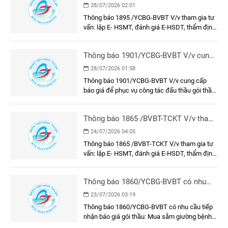
gia tư vấn: lập E- HSMT, đánh giá E-
28/07/2026 02:01
HSDT, thẩm định E-HSMT và kết quả
Thông báo 1895 /YCBG-BVBT V/v tham gia tư
lựa chọn nhà thầu gói thầu: Dụng cụ, y
vấn: lập E- HSMT, đánh giá E-HSDT, thẩm định
cụ, cụ thể
E-HSMT và kết quả lựa chọn nhà thầu gói thầu:
Dụng cụ, y cụ, cụ thể
Thông báo 1901/YCBG-BVBT V/v cung
cấp báo giá để phục vụ công tác đấu
28/07/2026 01:58
thầu gói thầu: Sơn, sửa mặt trước, hành
Thông báo 1901/YCBG-BVBT V/v cung cấp
lang, cầu nối và phòng chờ bệnh khu xạ
báo giá để phục vụ công tác đấu thầu gói thầu:
trị Khối nhà Khoa Ung bướu
Sơn, sửa mặt trước, hành lang, cầu nối và
phòng chờ bệnh khu xạ trị Khối nhà Khoa Ung
Thông báo 1865 /BVBT-TCKT V/v tham
bướu
gia tư vấn: lập E- HSMT, đánh giá E-
24/07/2026 04:05
HSDT, thẩm định E-HSMT và kết quả
Thông báo 1865 /BVBT-TCKT V/v tham gia tư
lựa chọn nhà thầu
vấn: lập E- HSMT, đánh giá E-HSDT, thẩm định
E-HSMT và kết quả lựa chọn nhà thầu
Thông báo 1860/YCBG-BVBT có nhu
cầu tiếp nhận báo giá gói thầu: Mua
23/07/2026 03:19
sắm giường bệnh nhân cho khoa Nội A
Thông báo 1860/YCBG-BVBT có nhu cầu tiếp
nhận báo giá gói thầu: Mua sắm giường bệnh
nhân cho khoa Nội A