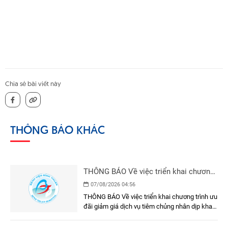
Chia sẻ bài viết này
THÔNG BÁO KHÁC
THÔNG BÁO Về việc triển khai chương
trình ưu đãi giảm giá dịch vụ tiêm
07/08/2026 04:56
chủng nhân dịp khai trương Phòng Tiêm
THÔNG BÁO Về việc triển khai chương trình ưu
chủng - Bệnh viện Đa khoa Bình Thuận
đãi giảm giá dịch vụ tiêm chủng nhân dịp khai
trương Phòng Tiêm chủng - Bệnh viện Đa khoa
Bình Thuận