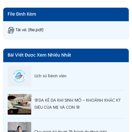
File Đính Kèm
Tải về: (file.pdf)
Bài Viết Được Xem Nhiều Nhất
Lịch sử bệnh viện
🌸DA KỀ DA KHI SINH MỔ – KHOẢNH KHẮC KỲ
DIỆU CỦA MẸ VÀ CON 🌸