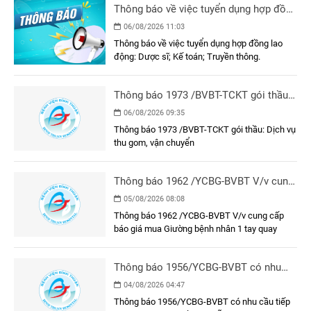
Thông báo về việc tuyển dụng hợp đồng
lao động
06/08/2026 11:03
Thông báo về việc tuyển dụng hợp đồng lao
động: Dược sĩ; Kế toán; Truyền thông.
Thông báo 1973 /BVBT-TCKT gói thầu:
Dịch vụ thu gom, vận chuyển
06/08/2026 09:35
Thông báo 1973 /BVBT-TCKT gói thầu: Dịch vụ
thu gom, vận chuyển
Thông báo 1962 /YCBG-BVBT V/v cung
cấp báo giá mua Giường bệnh nhân 1
05/08/2026 08:08
tay quay
Thông báo 1962 /YCBG-BVBT V/v cung cấp
báo giá mua Giường bệnh nhân 1 tay quay
Thông báo 1956/YCBG-BVBT có nhu
cầu tiếp nhận báo giá gói thầu THUÕC
04/08/2026 04:47
GENERIC
Thông báo 1956/YCBG-BVBT có nhu cầu tiếp