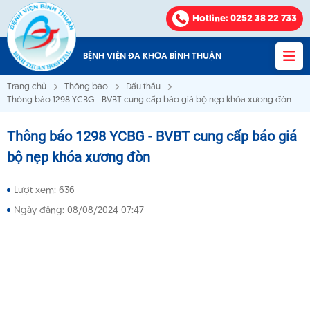
Hotline
: 0252 38 22 733
BỆNH VIỆN ĐA KHOA BÌNH THUẬN
Trang chủ
Thông báo
Đấu thầu
Thông báo 1298 YCBG - BVBT cung cấp báo giá bộ nẹp khóa xương đòn
Thông báo 1298 YCBG - BVBT cung cấp báo giá
Bệnh viện Đa khoa Bình Thuận
bộ nẹp khóa xương đòn
VỀ CHÚNG TÔI
Lượt xem: 636
Ngày đăng: 08/08/2024 07:47
KHOA - PHÒNG
VĂN BẢN
THÔNG BÁO