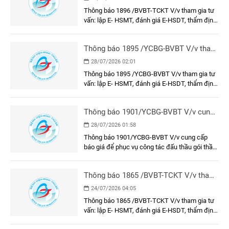
HSDT, thẩm định E-HSMT và kết quả
Thông báo 1896 /BVBT-TCKT V/v tham gia tư
lựa chọn nhà thầu gói thầu: Vận hành
vấn: lập E- HSMT, đánh giá E-HSDT, thẩm định
thử nghiệm các công trình bảo vệ môi
E-HSMT và kết quả lựa chọn nhà thầu gói thầu:
trường
Vận hành thử nghiệm các công trình bảo vệ
Thông báo 1895 /YCBG-BVBT V/v tham
môi trường
gia tư vấn: lập E- HSMT, đánh giá E-
28/07/2026 02:01
HSDT, thẩm định E-HSMT và kết quả
Thông báo 1895 /YCBG-BVBT V/v tham gia tư
lựa chọn nhà thầu gói thầu: Dụng cụ, y
vấn: lập E- HSMT, đánh giá E-HSDT, thẩm định
cụ, cụ thể
E-HSMT và kết quả lựa chọn nhà thầu gói thầu:
Dụng cụ, y cụ, cụ thể
Thông báo 1901/YCBG-BVBT V/v cung
cấp báo giá để phục vụ công tác đấu
28/07/2026 01:58
thầu gói thầu: Sơn, sửa mặt trước, hành
Thông báo 1901/YCBG-BVBT V/v cung cấp
lang, cầu nối và phòng chờ bệnh khu xạ
báo giá để phục vụ công tác đấu thầu gói thầu:
trị Khối nhà Khoa Ung bướu
Sơn, sửa mặt trước, hành lang, cầu nối và
phòng chờ bệnh khu xạ trị Khối nhà Khoa Ung
Thông báo 1865 /BVBT-TCKT V/v tham
bướu
gia tư vấn: lập E- HSMT, đánh giá E-
24/07/2026 04:05
HSDT, thẩm định E-HSMT và kết quả
Thông báo 1865 /BVBT-TCKT V/v tham gia tư
lựa chọn nhà thầu
vấn: lập E- HSMT, đánh giá E-HSDT, thẩm định
E-HSMT và kết quả lựa chọn nhà thầu