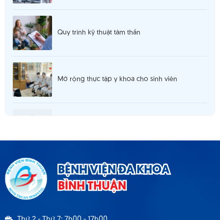
Quy trình kỹ thuật tâm thần
Mở rộng thực tập y khoa cho sinh viên
Thông báo 980 tuyển dụng hợp đồng lao
động T5.2025
Thông báo cơ sở khám chữa bệnh đáp ứng yêu
BỆNH VIỆN ĐA KHOA
cầu là cơ sở hướng dẫn thực hành
BÌNH THUẬN
Thông báo 1537 TB - BVBT thông báo tuyển
Thứ 2 - Thứ 7: 7h00 - 17h00