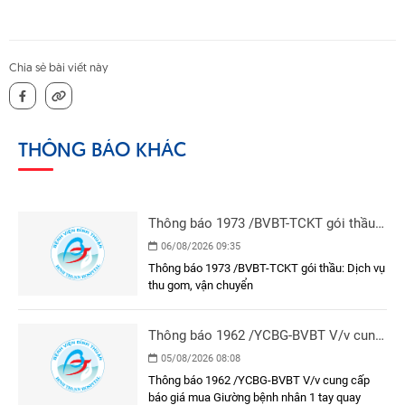
Chia sẻ bài viết này
THÔNG BÁO KHÁC
Thông báo 1973 /BVBT-TCKT gói thầu:
Dịch vụ thu gom, vận chuyển
06/08/2026 09:35
Thông báo 1973 /BVBT-TCKT gói thầu: Dịch vụ
thu gom, vận chuyển
Thông báo 1962 /YCBG-BVBT V/v cung
cấp báo giá mua Giường bệnh nhân 1
05/08/2026 08:08
tay quay
Thông báo 1962 /YCBG-BVBT V/v cung cấp
báo giá mua Giường bệnh nhân 1 tay quay