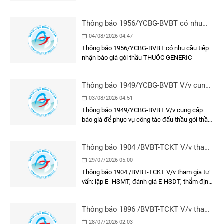
Thông báo 1956/YCBG-BVBT có nhu
cầu tiếp nhận báo giá gói thầu THUÕC
04/08/2026 04:47
GENERIC
Thông báo 1956/YCBG-BVBT có nhu cầu tiếp
nhận báo giá gói thầu THUÕC GENERIC
Thông báo 1949/YCBG-BVBT V/v cung
cấp báo giá để phục vụ công tác đấu
03/08/2026 04:51
thầu gói thầu: Làm vách ngăn phòng
Thông báo 1949/YCBG-BVBT V/v cung cấp
tiêm chủng và khung, cửa khu vực tiêm
báo giá để phục vụ công tác đấu thầu gói thầu:
chủng tại Bệnh viện Đa khoa Bình
Làm vách ngăn phòng tiêm chủng và khung,
Thuận
cửa khu vực tiêm chủng tại Bệnh viện Đa khoa
Thông báo 1904 /BVBT-TCKT V/v tham
Bình Thuận
gia tư vấn: lập E- HSMT, đánh giá E-
29/07/2026 05:00
HSDT, thẩm định E-HSMT và kết quả
Thông báo 1904 /BVBT-TCKT V/v tham gia tư
lựa chọn nhà thầu gói thầu: Trang phục
vấn: lập E- HSMT, đánh giá E-HSDT, thẩm định
nhân viên y tế năm 2026
E-HSMT và kết quả lựa chọn nhà thầu gói thầu:
Trang phục nhân viên y tế năm 2026
Thông báo 1896 /BVBT-TCKT V/v tham
gia tư vấn: lập E- HSMT, đánh giá E-
28/07/2026 02:03