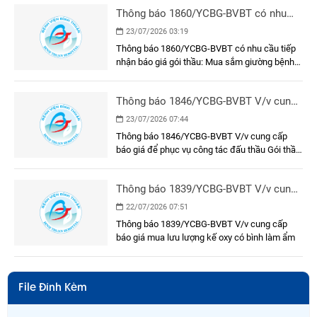
Thông báo 1860/YCBG-BVBT có nhu
cầu tiếp nhận báo giá gói thầu: Mua
23/07/2026 03:19
sắm giường bệnh nhân cho khoa Nội A
Thông báo 1860/YCBG-BVBT có nhu cầu tiếp
nhận báo giá gói thầu: Mua sắm giường bệnh
nhân cho khoa Nội A
Thông báo 1846/YCBG-BVBT V/v cung
cấp báo giá để phục vụ công tác đấu
23/07/2026 07:44
thầu Gói thầu: Mua sắm sinh phẩm
Thông báo 1846/YCBG-BVBT V/v cung cấp
Test nhanh phát hiện virus bề mặt viêm
báo giá để phục vụ công tác đấu thầu Gói thầu:
gan B
Mua sắm sinh phẩm Test nhanh phát hiện
virus bề mặt viêm gan B
Thông báo 1839/YCBG-BVBT V/v cung
cấp báo giá mua lưu lượng kế oxy có
22/07/2026 07:51
bình làm ẩm
Thông báo 1839/YCBG-BVBT V/v cung cấp
báo giá mua lưu lượng kế oxy có bình làm ẩm
File Đính Kèm