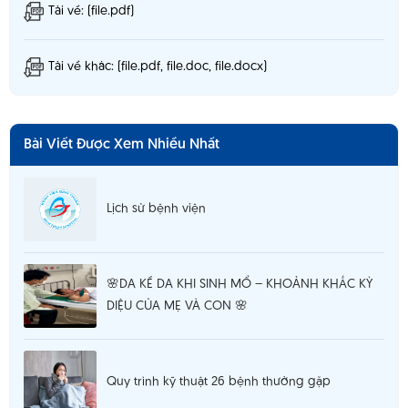
Tải về: (file.pdf)
Tải về khác: (file.pdf, file.doc, file.docx)
Bài Viết Được Xem Nhiều Nhất
Lịch sử bệnh viện
🌸DA KỀ DA KHI SINH MỔ – KHOẢNH KHẮC KỲ
DIỆU CỦA MẸ VÀ CON 🌸
Quy trình kỹ thuật 26 bệnh thường gặp