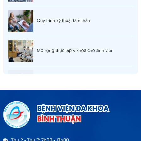
Quy trình kỹ thuật tâm thần
Mở rộng thực tập y khoa cho sinh viên
Thông báo 980 tuyển dụng hợp đồng lao
động T5.2025
Thông báo cơ sở khám chữa bệnh đáp ứng yêu
BỆNH VIỆN ĐA KHOA
cầu là cơ sở hướng dẫn thực hành
BÌNH THUẬN
Thông báo 1537 TB - BVBT thông báo tuyển
Thứ 2 - Thứ 7: 7h00 - 17h00