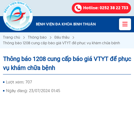
Hotline
: 0252 38 22 733
BỆNH VIỆN ĐA KHOA BÌNH THUẬN
Trang chủ
Thông báo
Đấu thầu
Thông báo 1208 cung cấp báo giá VTYT để phục vụ khám chữa bệnh
Thông báo 1208 cung cấp báo giá VTYT để phục
Bệnh viện Đa khoa Bình Thuận
vụ khám chữa bệnh
VỀ CHÚNG TÔI
Lượt xem: 707
Ngày đăng: 23/07/2024 01:45
KHOA - PHÒNG
VĂN BẢN
THÔNG BÁO