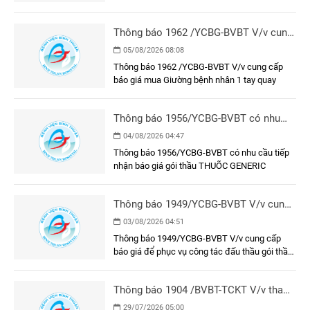
Thông báo 1962 /YCBG-BVBT V/v cung
cấp báo giá mua Giường bệnh nhân 1
05/08/2026 08:08
tay quay
Thông báo 1962 /YCBG-BVBT V/v cung cấp
báo giá mua Giường bệnh nhân 1 tay quay
Thông báo 1956/YCBG-BVBT có nhu
cầu tiếp nhận báo giá gói thầu THUÕC
04/08/2026 04:47
GENERIC
Thông báo 1956/YCBG-BVBT có nhu cầu tiếp
nhận báo giá gói thầu THUÕC GENERIC
Thông báo 1949/YCBG-BVBT V/v cung
cấp báo giá để phục vụ công tác đấu
03/08/2026 04:51
thầu gói thầu: Làm vách ngăn phòng
Thông báo 1949/YCBG-BVBT V/v cung cấp
tiêm chủng và khung, cửa khu vực tiêm
báo giá để phục vụ công tác đấu thầu gói thầu:
chủng tại Bệnh viện Đa khoa Bình
Làm vách ngăn phòng tiêm chủng và khung,
Thuận
cửa khu vực tiêm chủng tại Bệnh viện Đa khoa
Thông báo 1904 /BVBT-TCKT V/v tham
Bình Thuận
gia tư vấn: lập E- HSMT, đánh giá E-
29/07/2026 05:00