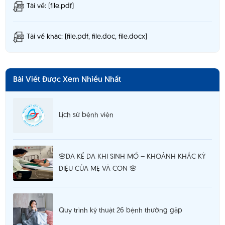
Tải về: (file.pdf)
Tải về khác: (file.pdf, file.doc, file.docx)
Bài Viết Được Xem Nhiều Nhất
Lịch sử bệnh viện
🌸DA KỀ DA KHI SINH MỔ – KHOẢNH KHẮC KỲ
DIỆU CỦA MẸ VÀ CON 🌸
Quy trình kỹ thuật 26 bệnh thường gặp