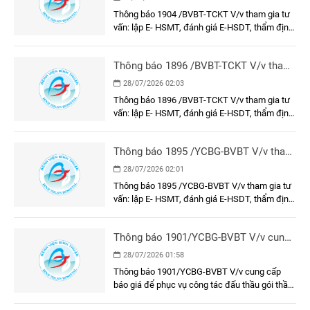
HSDT, thẩm định E-HSMT và kết quả
Thông báo 1904 /BVBT-TCKT V/v tham gia tư
lựa chọn nhà thầu gói thầu: Trang phục
vấn: lập E- HSMT, đánh giá E-HSDT, thẩm định
nhân viên y tế năm 2026
E-HSMT và kết quả lựa chọn nhà thầu gói thầu:
Trang phục nhân viên y tế năm 2026
Thông báo 1896 /BVBT-TCKT V/v tham
gia tư vấn: lập E- HSMT, đánh giá E-
28/07/2026 02:03
HSDT, thẩm định E-HSMT và kết quả
Thông báo 1896 /BVBT-TCKT V/v tham gia tư
lựa chọn nhà thầu gói thầu: Vận hành
vấn: lập E- HSMT, đánh giá E-HSDT, thẩm định
thử nghiệm các công trình bảo vệ môi
E-HSMT và kết quả lựa chọn nhà thầu gói thầu:
trường
Vận hành thử nghiệm các công trình bảo vệ
Thông báo 1895 /YCBG-BVBT V/v tham
môi trường
gia tư vấn: lập E- HSMT, đánh giá E-
28/07/2026 02:01
HSDT, thẩm định E-HSMT và kết quả
Thông báo 1895 /YCBG-BVBT V/v tham gia tư
lựa chọn nhà thầu gói thầu: Dụng cụ, y
vấn: lập E- HSMT, đánh giá E-HSDT, thẩm định
cụ, cụ thể
E-HSMT và kết quả lựa chọn nhà thầu gói thầu:
Dụng cụ, y cụ, cụ thể
Thông báo 1901/YCBG-BVBT V/v cung
cấp báo giá để phục vụ công tác đấu
28/07/2026 01:58
thầu gói thầu: Sơn, sửa mặt trước, hành
Thông báo 1901/YCBG-BVBT V/v cung cấp
lang, cầu nối và phòng chờ bệnh khu xạ
báo giá để phục vụ công tác đấu thầu gói thầu:
trị Khối nhà Khoa Ung bướu
Sơn, sửa mặt trước, hành lang, cầu nối và