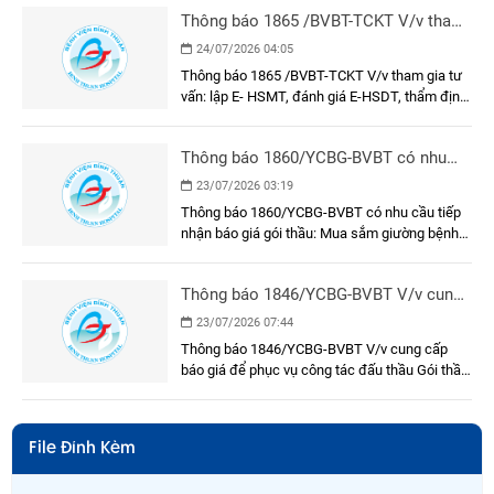
phòng chờ bệnh khu xạ trị Khối nhà Khoa Ung
Thông báo 1865 /BVBT-TCKT V/v tham
bướu
gia tư vấn: lập E- HSMT, đánh giá E-
24/07/2026 04:05
HSDT, thẩm định E-HSMT và kết quả
Thông báo 1865 /BVBT-TCKT V/v tham gia tư
lựa chọn nhà thầu
vấn: lập E- HSMT, đánh giá E-HSDT, thẩm định
E-HSMT và kết quả lựa chọn nhà thầu
Thông báo 1860/YCBG-BVBT có nhu
cầu tiếp nhận báo giá gói thầu: Mua
23/07/2026 03:19
sắm giường bệnh nhân cho khoa Nội A
Thông báo 1860/YCBG-BVBT có nhu cầu tiếp
nhận báo giá gói thầu: Mua sắm giường bệnh
nhân cho khoa Nội A
Thông báo 1846/YCBG-BVBT V/v cung
cấp báo giá để phục vụ công tác đấu
23/07/2026 07:44
thầu Gói thầu: Mua sắm sinh phẩm
Thông báo 1846/YCBG-BVBT V/v cung cấp
Test nhanh phát hiện virus bề mặt viêm
báo giá để phục vụ công tác đấu thầu Gói thầu:
gan B
Mua sắm sinh phẩm Test nhanh phát hiện
virus bề mặt viêm gan B
File Đính Kèm