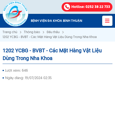
Hotline
: 0252 38 22 733
BỆNH VIỆN ĐA KHOA BÌNH THUẬN
Trang chủ
Thông báo
Đấu thầu
1202 YCBG - BVBT - Các Mặt Hàng Vật Liệu Dùng Trong Nha Khoa
1202 YCBG - BVBT - Các Mặt Hàng Vật Liệu
Bệnh viện Đa khoa Bình Thuận
Dùng Trong Nha Khoa
VỀ CHÚNG TÔI
Lượt xem: 646
Ngày đăng: 19/07/2024 02:35
KHOA - PHÒNG
VĂN BẢN
THÔNG BÁO