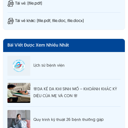
Tải về: (file.pdf)
Tải về khác: (file.pdf, file.doc, file.docx)
Bài Viết Được Xem Nhiều Nhất
Lịch sử bệnh viện
🌸DA KỀ DA KHI SINH MỔ – KHOẢNH KHẮC KỲ
DIỆU CỦA MẸ VÀ CON 🌸
Quy trình kỹ thuật 26 bệnh thường gặp