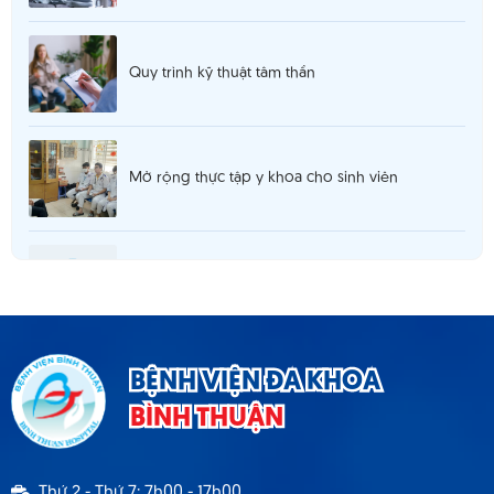
Quy trình kỹ thuật tâm thần
Mở rộng thực tập y khoa cho sinh viên
Thông báo 980 tuyển dụng hợp đồng lao
động T5.2025
Thông báo cơ sở khám chữa bệnh đáp ứng yêu
BỆNH VIỆN ĐA KHOA
cầu là cơ sở hướng dẫn thực hành
BÌNH THUẬN
Thông báo 1537 TB - BVBT thông báo tuyển
Thứ 2 - Thứ 7: 7h00 - 17h00