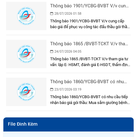
Dụng cụ, y cụ, cụ thể
Thông báo 1901/YCBG-BVBT V/v cung
cấp báo giá để phục vụ công tác đấu
28/07/2026 01:58
thầu gói thầu: Sơn, sửa mặt trước, hành
Thông báo 1901/YCBG-BVBT V/v cung cấp
lang, cầu nối và phòng chờ bệnh khu xạ
báo giá để phục vụ công tác đấu thầu gói thầu:
trị Khối nhà Khoa Ung bướu
Sơn, sửa mặt trước, hành lang, cầu nối và
phòng chờ bệnh khu xạ trị Khối nhà Khoa Ung
Thông báo 1865 /BVBT-TCKT V/v tham
bướu
gia tư vấn: lập E- HSMT, đánh giá E-
24/07/2026 04:05
HSDT, thẩm định E-HSMT và kết quả
Thông báo 1865 /BVBT-TCKT V/v tham gia tư
lựa chọn nhà thầu
vấn: lập E- HSMT, đánh giá E-HSDT, thẩm định
E-HSMT và kết quả lựa chọn nhà thầu
Thông báo 1860/YCBG-BVBT có nhu
cầu tiếp nhận báo giá gói thầu: Mua
23/07/2026 03:19
sắm giường bệnh nhân cho khoa Nội A
Thông báo 1860/YCBG-BVBT có nhu cầu tiếp
nhận báo giá gói thầu: Mua sắm giường bệnh
nhân cho khoa Nội A
File Đính Kèm