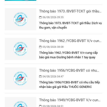
Thông báo 1973 /BVBT-TCKT gói thầu:
Dịch vụ thu gom, vận chuyển
06/08/2026 09:35
Thông báo 1973 /BVBT-TCKT gói thầu: Dịch vụ
thu gom, vận chuyển
Thông báo 1962 /YCBG-BVBT V/v cung
cấp báo giá mua Giường bệnh nhân 1
05/08/2026 08:08
tay quay
Thông báo 1962 /YCBG-BVBT V/v cung cấp
báo giá mua Giường bệnh nhân 1 tay quay
Thông báo 1956/YCBG-BVBT có nhu
cầu tiếp nhận báo giá gói thầu THUÕC
04/08/2026 04:47
GENERIC
Thông báo 1956/YCBG-BVBT có nhu cầu tiếp
nhận báo giá gói thầu THUÕC GENERIC
Thông báo 1949/YCBG-BVBT V/v cung
cấp báo giá để phục vụ công tác đấu
03/08/2026 04:51