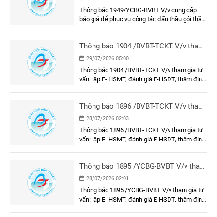
thầu gói thầu: Làm vách ngăn phòng
Thông báo 1949/YCBG-BVBT V/v cung cấp
tiêm chủng và khung, cửa khu vực tiêm
báo giá để phục vụ công tác đấu thầu gói thầu:
chủng tại Bệnh viện Đa khoa Bình
Làm vách ngăn phòng tiêm chủng và khung,
Thuận
cửa khu vực tiêm chủng tại Bệnh viện Đa khoa
Thông báo 1904 /BVBT-TCKT V/v tham
Bình Thuận
gia tư vấn: lập E- HSMT, đánh giá E-
29/07/2026 05:00
HSDT, thẩm định E-HSMT và kết quả
Thông báo 1904 /BVBT-TCKT V/v tham gia tư
lựa chọn nhà thầu gói thầu: Trang phục
vấn: lập E- HSMT, đánh giá E-HSDT, thẩm định
nhân viên y tế năm 2026
E-HSMT và kết quả lựa chọn nhà thầu gói thầu:
Trang phục nhân viên y tế năm 2026
Thông báo 1896 /BVBT-TCKT V/v tham
gia tư vấn: lập E- HSMT, đánh giá E-
28/07/2026 02:03
HSDT, thẩm định E-HSMT và kết quả
Thông báo 1896 /BVBT-TCKT V/v tham gia tư
lựa chọn nhà thầu gói thầu: Vận hành
vấn: lập E- HSMT, đánh giá E-HSDT, thẩm định
thử nghiệm các công trình bảo vệ môi
E-HSMT và kết quả lựa chọn nhà thầu gói thầu:
trường
Vận hành thử nghiệm các công trình bảo vệ
Thông báo 1895 /YCBG-BVBT V/v tham
môi trường
gia tư vấn: lập E- HSMT, đánh giá E-
28/07/2026 02:01
HSDT, thẩm định E-HSMT và kết quả
Thông báo 1895 /YCBG-BVBT V/v tham gia tư
lựa chọn nhà thầu gói thầu: Dụng cụ, y
vấn: lập E- HSMT, đánh giá E-HSDT, thẩm định
cụ, cụ thể
E-HSMT và kết quả lựa chọn nhà thầu gói thầu: