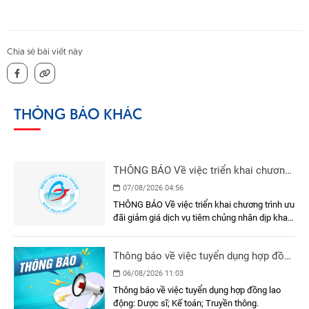
Chia sẻ bài viết này
THÔNG BÁO KHÁC
THÔNG BÁO Về việc triển khai chương
trình ưu đãi giảm giá dịch vụ tiêm
07/08/2026 04:56
chủng nhân dịp khai trương Phòng Tiêm
THÔNG BÁO Về việc triển khai chương trình ưu
chủng - Bệnh viện Đa khoa Bình Thuận
đãi giảm giá dịch vụ tiêm chủng nhân dịp khai
trương Phòng Tiêm chủng - Bệnh viện Đa khoa
Bình Thuận
Thông báo về việc tuyển dụng hợp đồng
lao động
06/08/2026 11:03
Thông báo về việc tuyển dụng hợp đồng lao
động: Dược sĩ; Kế toán; Truyền thông.