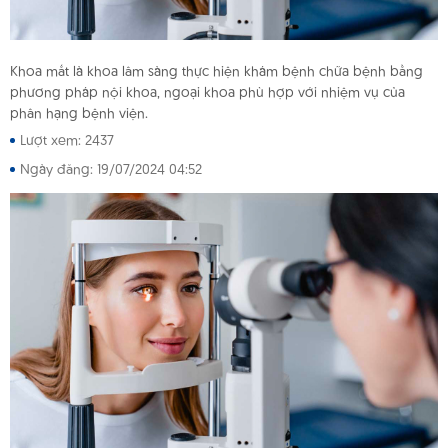
TIN TỨC
Khoa mắt là khoa lâm sàng thực hiện khám bệnh chữa bệnh bằng
phương pháp nội khoa, ngoại khoa phù hợp với nhiệm vụ của
HỎI ĐÁP
phân hạng bệnh viện.
Lượt xem: 2437
THƯ VIỆN
Ngày đăng: 19/07/2024 04:52
LIÊN HỆ