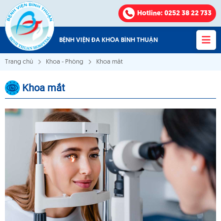
Hotline
: 0252 38 22 733
BỆNH VIỆN ĐA KHOA BÌNH THUẬN
Trang chủ
Khoa - Phòng
Khoa mắt
Khoa mắt
Bệnh viện Đa khoa Bình Thuận
VỀ CHÚNG TÔI
KHOA - PHÒNG
VĂN BẢN
THÔNG BÁO