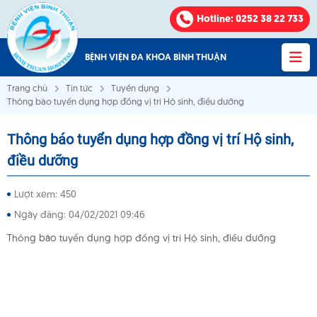
Hotline
: 0252 38 22 733
BỆNH VIỆN ĐA KHOA BÌNH THUẬN
Trang chủ
Tin tức
Tuyển dụng
Thông báo tuyển dụng hợp đồng vị trí Hộ sinh, điều dưỡng
Thông báo tuyển dụng hợp đồng vị trí Hộ sinh,
Bệnh viện Đa khoa Bình Thuận
điều dưỡng
VỀ CHÚNG TÔI
Lượt xem: 450
Ngày đăng: 04/02/2021 09:46
KHOA - PHÒNG
Thông báo tuyển dụng hợp đồng vị trí Hộ sinh, điều dưỡng
VĂN BẢN
THÔNG BÁO