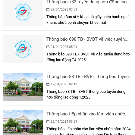
Thông báo 782 tuyển dụng hợp đồng lao
động T4.2025
29/04/2025 03:51
Thông báo Bác sĩ Y khoa có giấy phép hành nghề
khám, chữa bệnh chuyên khoa mắt
Thông báo 698 TB - BVBT về việc tuyển
dụng hợp đồng lao động T4.2025
21/04/2025 05:01
Thông báo 698 TB - BVBT về việc tuyển dụng hợp
đồng lao động T4.2025
Thông báo 88 TB - BVBT thông báo tuyển
dụng hợp đồng lao động 1.2025
17/01/2025 02:19
Thông báo 88 TB - BVBT thông báo tuyển dụng
hợp đồng lao động 1.2025
Thông báo tiếp nhận vào làm viên chức
năm 2024 tại các đơn vị sự nghiệp y tế
28/11/2024 03:39
công lập trực thuộc Sở Y tế
Thông báo tiếp nhận vào làm viên chức năm 2024
tại các đơn vị sự nghiệp y tế công lập trực thuộc