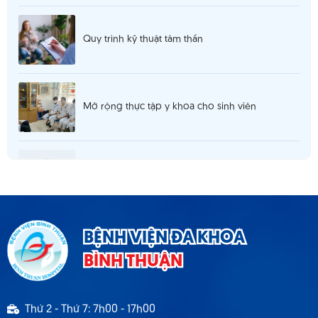
Quy trình kỹ thuật tâm thần
Mở rộng thực tập y khoa cho sinh viên
Thông báo 980 tuyển dụng hợp đồng lao
động T5.2025
Thông báo cơ sở khám chữa bệnh đáp ứng yêu
BỆNH VIỆN ĐA KHOA
cầu là cơ sở hướng dẫn thực hành
BÌNH THUẬN
Thông báo 1537 TB - BVBT thông báo tuyển
Thứ 2 - Thứ 7: 7h00 - 17h00
dụng hợp đồng lao động 9.2024