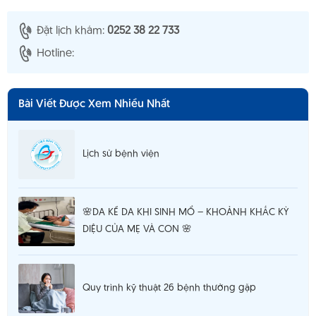
Đặt lịch khám:
0252 38 22 733
Hotline:
Bài Viết Được Xem Nhiều Nhất
Lịch sử bệnh viện
🌸DA KỀ DA KHI SINH MỔ – KHOẢNH KHẮC KỲ
DIỆU CỦA MẸ VÀ CON 🌸
Quy trình kỹ thuật 26 bệnh thường gặp