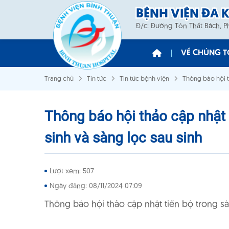
BỆNH VIỆN ĐA 
Đ/c: Đường Tôn Thất Bách, 
VỀ CHÚNG T
Trang chủ
Tin tức
Tin tức bệnh viện
Thông báo hội t
Ban Giám 
Sơ Đồ Tổ 
Thông báo hội thảo cập nhật 
sinh và sàng lọc sau sinh
Lượt xem: 507
Ngày đăng: 08/11/2024 07:09
Thông báo hội thảo cập nhật tiến bộ trong sà