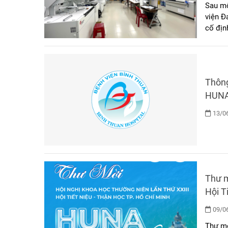
Sau mộ
viện Đ
cố địn
sự thu
Thông
HUNA 
13/06
Thư m
Hội T
09/06
Thư mờ