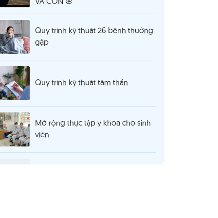
VÀ CON 🌸
Quy trình kỹ thuật 26 bệnh thường
gặp
Quy trình kỹ thuật tâm thần
Mở rộng thực tập y khoa cho sinh
viên
Thông báo 980 tuyển dụng hợp
đồng lao động T5.2025
Thông báo cơ sở khám chữa bệnh