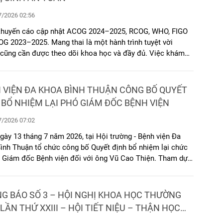
/2026 02:56
khuyến cáo cập nhật ACOG 2024–2025, RCOG, WHO, FIGO
OG 2023–2025. Mang thai là một hành trình tuyệt vời
cũng cần được theo dõi khoa học và đầy đủ. Việc khám
úng lịch không chỉ giúp đánh giá sự phát triển của em bé
 phát hiện sớm các bất thường, phòng ngừa biến chứng và
bị tốt nhất cho một cuộc sinh an toàn.
IỆN ĐA KHOA BÌNH THUẬN CÔNG BỐ QUYẾT
 BỔ NHIỆM LẠI PHÓ GIÁM ĐỐC BỆNH VIỆN
/2026 07:02
gày 13 tháng 7 năm 2026, tại Hội trường - Bệnh viện Đa
ình Thuận tổ chức công bố Quyết định bổ nhiệm lại chức
 Giám đốc Bệnh viện đối với ông Vũ Cao Thiện. Tham dự
 Giám đốc, viên chức quản lí các khoa, phòng của Bệnh
G BÁO SỐ 3 – HỘI NGHỊ KHOA HỌC THƯỜNG
 LẦN THỨ XXIII – HỘI TIẾT NIỆU – THẬN HỌC
HỒ CHÍ MINH