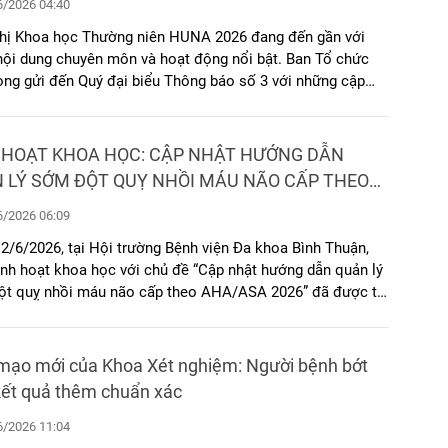
/2026 04:40
hị Khoa học Thường niên HUNA 2026 đang đến gần với
nội dung chuyên môn và hoạt động nổi bật. Ban Tổ chức
rọng gửi đến Quý đại biểu Thông báo số 3 với những cập
ới nhất về chương trình và các thông tin quan trọng của
hị. Kính mời Quý đồng nghiệp theo dõi chi tiết bên dưới.
 HOẠT KHOA HỌC: CẬP NHẬT HƯỚNG DẪN
 LÝ SỚM ĐỘT QUỴ NHỒI MÁU NÃO CẤP THEO
ASA 2026
/2026 06:09
2/6/2026, tại Hội trường Bệnh viện Đa khoa Bình Thuận,
inh hoạt khoa học với chủ đề “Cập nhật hướng dẫn quản lý
t quỵ nhồi máu não cấp theo AHA/ASA 2026” đã được tổ
kết hợp hình thức trực tiếp và trực tuyến qua nền tảng
thu hút sự tham dự của gần 50 bác sĩ trong và ngoài bệnh
mạo mới của Khoa Xét nghiệm: Người bệnh bớt
kết quả thêm chuẩn xác
/2026 11:04