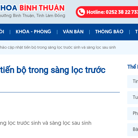
KHOA
BÌNH THUẬN
Hotline
: 0252 38 22 73
Phường Bình Thuận, Tỉnh Lâm Đồng
ÔI
KHOA - PHÒNG
VĂN BẢN
THÔNG BÁO
T
hảo cập nhật tiến bộ trong sàng lọc trước sinh và sàng lọc sau sinh
Đốc
Phòng Kế Hoạch Tổng Hợp
Công Văn
Đấu Thầu
Chức
Phòng Điều Dưỡng
Quyết Định
Giá Viện Phí
Thể 
tiến bộ trong sàng lọc trước
Phòng Vật Tư, Thiết Bị Y Tế
Nghị Định
Tin Văn Bản
Ti
Phòng Hành Chính Quản Trị
Thông Tư
Phòng Tổ Chức Cán Bộ
Thông Báo
Tu
Phòng Tài Chính Kế Toán
Ph
Khoa Nội Tổng Quát
ng lọc trước sinh và sàng lọc sau sinh
Bá
Khoa Ngoại Tổng Quát