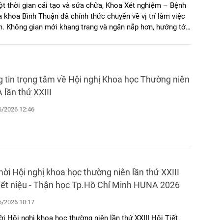
t thời gian cải tạo và sửa chữa, Khoa Xét nghiệm – Bệnh
a khoa Bình Thuận đã chính thức chuyển về vị trí làm việc
h. Không gian mới khang trang và ngăn nắp hơn, hướng tới
ận tiện cho cả người bệnh lẫn nhân viên y tế.
 tin trọng tâm về Hội nghị Khoa học Thường niên
lần thứ XXIII
/2026 12:46
ời Hội nghị khoa học thường niên lần thứ XXIII
iết niệu - Thận học Tp.Hồ Chí Minh HUNA 2026
/2026 10:17
i Hội nghị khoa học thường niên lần thứ XXIII Hội Tiết