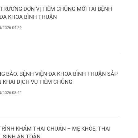
TRƯƠNG ĐƠN VỊ TIÊM CHỦNG MỚI TẠI BỆNH
 ĐA KHOA BÌNH THUẬN
/2026 04:29
G BÁO: BỆNH VIỆN ĐA KHOA BÌNH THUẬN SẮP
N KHAI DỊCH VỤ TIÊM CHỦNG
/2026 08:42
TRÌNH KHÁM THAI CHUẨN – MẸ KHỎE, THAI
, SINH AN TOÀN