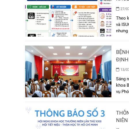
27/07
Theo 
và ISU
nhưng 
thai đ
mà còn
chuẩn 
BỆNH V
ĐỊNH
13/07
Sáng n
khoa B
vụ Phó
có Ban
viện.
THÔN
NIÊN
TP. 