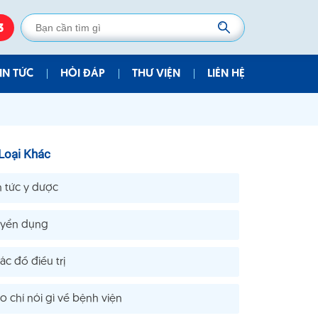
3
IN TỨC
HỎI ĐÁP
THƯ VIỆN
LIÊN HỆ
Tin Tức Y Dược
Hình Ảnh
Tuyển Dụng
Video - Clips
Loại Khác
Tin Tức Bệnh Viện
Thư Viện Điện Tử
n tức y dược
Phác Đồ Điều Trị
yển dụng
Báo Chí Nói Gì Về Bệnh Viện
Dịch Vụ Y Khoa
ác đồ điều trị
o chí nói gì về bệnh viện