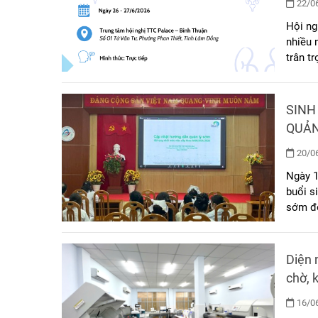
22/06
Hội ng
nhiều 
trân t
nhật m
Hội ng
SINH
QUẢN
AHA/
20/06
Ngày 1
buổi s
sớm độ
chức, 
Zoom, 
viện.
Diện 
chờ, 
16/06