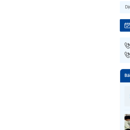
Khoa Khám Bệnh
Dị
Khoa Hồi Sức Tích Cực – Chống Độc
Khoa Nhi
Khoa Y Học Cổ Truyền
Khoa Tâm Thần
Khoa Tai - Mũi - Họng
Khoa Truyền Nhiễm
Bà
Khoa Vật Lý Trị Liệu Phục Hồi Chức Năng
Khoa Phẫu Thuật – Gây Mê Hồi Sức
Khoa Phụ Sản
Khoa Răng – Hàm – Mặt
Khoa Mắt
Khoa Xét Nghiệm