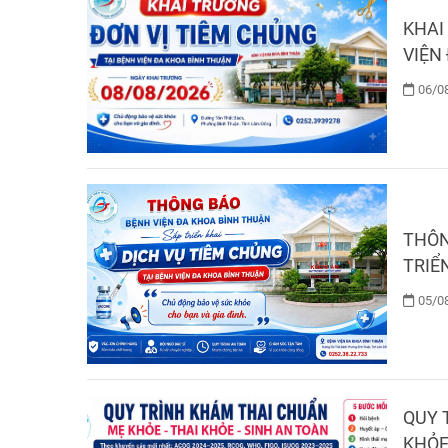
KHAI 
VIỆN
06/08
THÔN
TRIỂ
05/08
QUY 
KHỎE