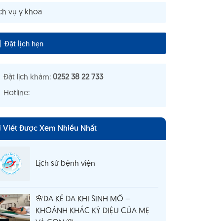
ch vụ y khoa
Đặt lịch hẹn
Đặt lịch khám:
0252 38 22 733
Hotline:
i Viết Được Xem Nhiều Nhất
Lịch sử bệnh viện
🌸DA KỀ DA KHI SINH MỔ –
KHOẢNH KHẮC KỲ DIỆU CỦA MẸ