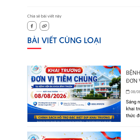
Chia sẻ bài viết này
BÀI VIẾT CÙNG LOẠI
BỆNH
ĐƠN 
08/08
Sáng n
khai t
thức đ
chăm s
động c