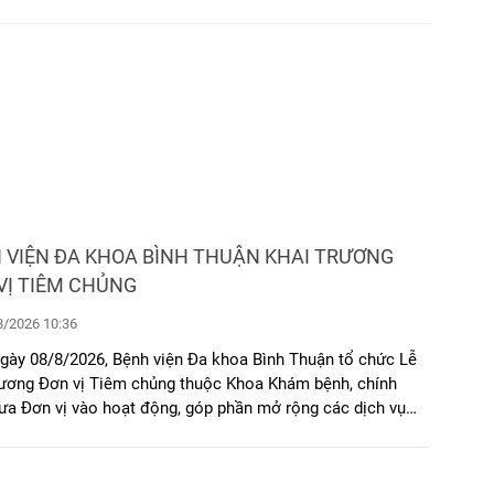
 VIỆN ĐA KHOA BÌNH THUẬN KHAI TRƯƠNG
VỊ TIÊM CHỦNG
/2026 10:36
gày 08/8/2026, Bệnh viện Đa khoa Bình Thuận tổ chức Lễ
rương Đơn vị Tiêm chủng thuộc Khoa Khám bệnh, chính
ưa Đơn vị vào hoạt động, góp phần mở rộng các dịch vụ
óc sức khỏe và tăng cường công tác phòng bệnh chủ
ho người dân.