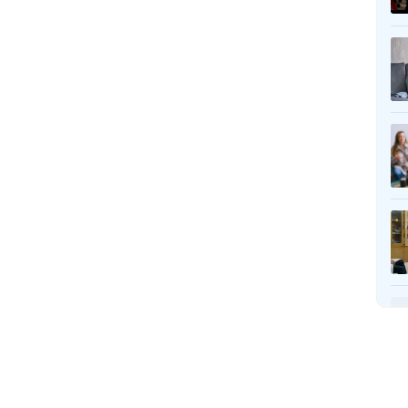
Khoa Thăm Dò Chức Năng
Khoa Chẩn Đoán Hình Ảnh
Khoa Chống Nhiễm Khuẩn
Khoa Dược
Khoa Dinh Dưỡng