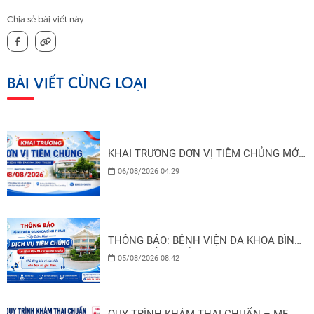
Chia sẻ bài viết này
TIN TỨC
HỎI ĐÁP
BÀI VIẾT CÙNG LOẠI
THƯ VIỆN
LIÊN HỆ
KHAI TRƯƠNG ĐƠN VỊ TIÊM CHỦNG MỚI
TẠI BỆNH VIỆN ĐA KHOA BÌNH THUẬN
06/08/2026 04:29
THÔNG BÁO: BỆNH VIỆN ĐA KHOA BÌNH
THUẬN SẮP TRIỂN KHAI DỊCH VỤ TIÊM
05/08/2026 08:42
CHỦNG
QUY TRÌNH KHÁM THAI CHUẨN – MẸ