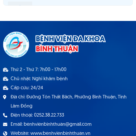
Thông báo 980 tuyển dụng hợp đồng lao
động T5.2025
Thông báo cơ sở khám chữa bệnh đáp ứng yêu
BỆNH VIỆN ĐA KHOA
cầu là cơ sở hướng dẫn thực hành
BÌNH THUẬN
Thông báo 1537 TB - BVBT thông báo tuyển
Thứ 2 - Thứ 7: 7h00 - 17h00
dụng hợp đồng lao động 9.2024
Chủ nhật: Nghỉ khám bệnh
Cấp cứu: 24/24
Địa chỉ: Đường Tôn Thất Bách, Phường Bình Thuận, Tỉnh
Lâm Đồng
Điện thoại: 0252.38.22.733
Email: benhvienbinhthuan@gmail.com
Website: www.benhvienbinhthuan.vn