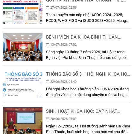
KHỎE, THAI KHỎE, SINH AN TOÀN
27/07/2026 02:56
Theo khuyến cáo cập nhật ACOG 2024–2025,
RCOG, WHO, FIGO và ISUOG 2023–2025. Mang
thai là một hành trình tuyệt vời nhưng cũng cần
được theo dõi khoa học và đầy đủ. Việc khám thai
BỆNH VIỆN ĐA KHOA BÌNH THUẬN
đúng lịch không chỉ giúp đánh giá sự phát triển
CÔNG BỐ QUYẾT ĐỊNH BỔ NHIỆM LẠI
của em bé mà còn phát hiện sớm các bất thường,
13/07/2026 07:02
phòng ngừa biến chứng và chuẩn bị tốt nhất cho
PHÓ GIÁM ĐỐC BỆNH VIỆN
Sáng ngày 13 tháng 7 năm 2026, tại Hội trường -
một cuộc sinh an toàn.
Bệnh viện Đa khoa Bình Thuận tổ chức công bố
Quyết định bổ nhiệm lại chức vụ Phó Giám đốc
Bệnh viện đối với ông Vũ Cao Thiện. Tham dự có
THÔNG BÁO SỐ 3 – HỘI NGHỊ KHOA HỌC
Ban Giám đốc, viên chức quản lí các khoa, phòng
THƯỜNG NIÊN LẦN THỨ XXIII – HỘI TIẾT
của Bệnh viện.
22/06/2026 04:40
NIỆU – THẬN HỌC TP. HỒ CHÍ MINH
Hội nghị Khoa học Thường niên HUNA 2026 đang
đến gần với nhiều nội dung chuyên môn và hoạt
động nổi bật. Ban Tổ chức trân trọng gửi đến Quý
đại biểu Thông báo số 3 với những cập nhật mới
SINH HOẠT KHOA HỌC: CẬP NHẬT
nhất về chương trình và các thông tin quan trọng
HƯỚNG DẪN QUẢN LÝ SỚM ĐỘT QUỴ
của Hội nghị. Kính mời Quý đồng nghiệp theo dõi
20/06/2026 06:09
chi tiết bên dưới.
NHỒI MÁU NÃO CẤP THEO AHA/ASA
Ngày 12/6/2026, tại Hội trường Bệnh viện Đa khoa
2026
Bình Thuận, buổi sinh hoạt khoa học với chủ đề