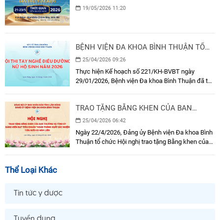
QUỐC LẦN THỨ 9 (NCAD9) 2026
19/05/2026 11:20
BỆNH VIỆN ĐA KHOA BÌNH THUẬN TỔ
CHỨC HỘI THI TAY NGHỀ ĐIỀU DƯỠNG,
25/04/2026 09:26
HỘ SINH GIỎI NĂM 2026
Thực hiện Kế hoạch số 221/KH-BVBT ngày
29/01/2026, Bệnh viện Đa khoa Bình Thuận đã tổ
chức Hội thi tay nghề Điều dưỡng, Hộ sinh giỏi
năm 2026 với sự tham gia của đông đảo điều
TRAO TẶNG BẰNG KHEN CỦA BAN
dưỡng, hộ sinh đang công tác tại các khoa, phòng
THƯỜNG VỤ TỈNH ỦY CHO ĐẢNG VIÊN
trong toàn bệnh viện.
25/04/2026 06:42
ĐẠT TIÊU CHUẨN “ HOÀN THÀNH XUẤT
Ngày 22/4/2026, Đảng ủy Bệnh viện Đa khoa Bình
SẮC NHIỆM VỤ” TIÊU BIỂU 05 NĂM LIỀN
Thuận tổ chức Hội nghị trao tặng Bằng khen của
Ban Thường vụ Tỉnh ủy cho đảng viên đạt tiêu
chuẩn “Hoàn thành xuất sắc nhiệm vụ” tiêu biểu
Thể Loại Khác
05 năm liền (2021–2025).
Tin tức y dược
Tuyển dụng