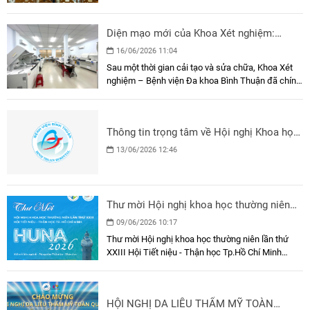
“Cập nhật hướng dẫn quản lý sớm đột quỵ nhồi
máu não cấp theo AHA/ASA 2026” đã được tổ
Diện mạo mới của Khoa Xét nghiệm:
chức, kết hợp hình thức trực tiếp và trực tuyến qua
Người bệnh bớt chờ, kết quả thêm chuẩn
nền tảng Zoom, thu hút sự tham dự của gần 50
16/06/2026 11:04
bác sĩ trong và ngoài bệnh viện.
xác
Sau một thời gian cải tạo và sửa chữa, Khoa Xét
nghiệm – Bệnh viện Đa khoa Bình Thuận đã chính
thức chuyển về vị trí làm việc cố định. Không gian
mới khang trang và ngăn nắp hơn, hướng tới sự
thuận tiện cho cả người bệnh lẫn nhân viên y tế.
Thông tin trọng tâm về Hội nghị Khoa học
Thường niên HUNA lần thứ XXIII
13/06/2026 12:46
Thư mời Hội nghị khoa học thường niên
lần thứ XXIII Hội Tiết niệu - Thận học
09/06/2026 10:17
Tp.Hồ Chí Minh HUNA 2026
Thư mời Hội nghị khoa học thường niên lần thứ
XXIII Hội Tiết niệu - Thận học Tp.Hồ Chí Minh
HUNA 2026
HỘI NGHỊ DA LIỄU THẨM MỸ TOÀN